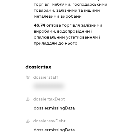
торгівлі меблями, господарськими
товарами, залізними та іншими
металевими виробами
46.74
оптова торгівля залізними
виробами, водопровідним і
опалювальним устаткованням і
приладдям до нього
dossier.tax
dossier.staff
XXXXXXXXXX
dossier.taxDebt
dossier.missingData
dossier.esvDebt
dossier.missingData