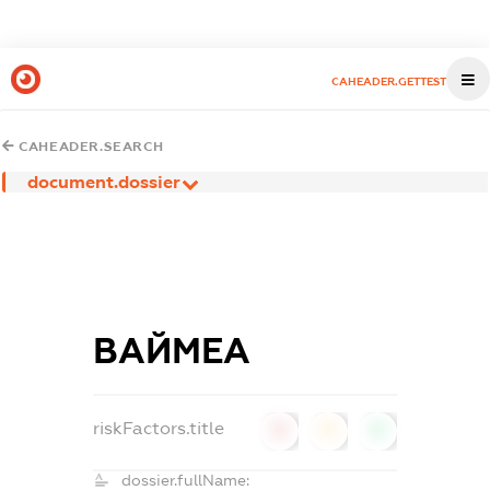
CAHEADER.GETTEST
CAHEADER.SEARCH
document.dossier
ВАЙМЕА
riskFactors.title
0
0
0
dossier.fullName: