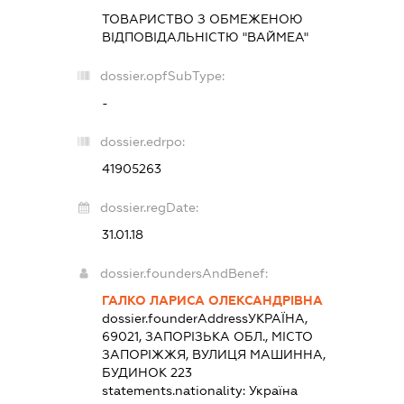
ТОВАРИСТВО З ОБМЕЖЕНОЮ
ВІДПОВІДАЛЬНІСТЮ "ВАЙМЕА"
dossier.opfSubType:
-
dossier.edrpo:
41905263
dossier.regDate:
31.01.18
dossier.foundersAndBenef:
ГАЛКО ЛАРИСА ОЛЕКСАНДРІВНА
dossier.founderAddress
УКРАЇНА,
69021, ЗАПОРІЗЬКА ОБЛ., МІСТО
ЗАПОРІЖЖЯ, ВУЛИЦЯ МАШИННА,
БУДИНОК 223
statements.nationality:
Україна