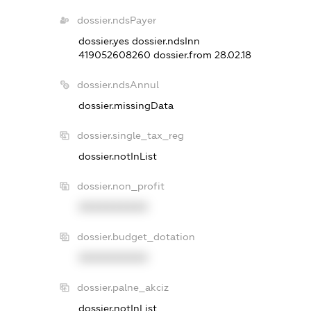
dossier.ndsPayer
dossier.yes
dossier.ndsInn
419052608260
dossier.from 28.02.18
dossier.ndsAnnul
dossier.missingData
dossier.single_tax_reg
dossier.notInList
dossier.non_profit
XXXXXXXXXX
dossier.budget_dotation
XXXXXXXXXX
dossier.palne_akciz
dossier.notInList