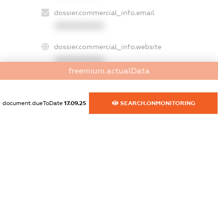
dossier.commercial_info.email
XXXXXXXXXX
dossier.commercial_info.website
XXXXXXXXXX
freemium.actualData
dossier.commercial_info.activity
XXXXXXXXXX
document.dueToDate
17.09.25
SEARCH.ONMONITORING
freemium.exampleText_1
freemium.exampleText_2
freemium.anonymousPerSearch2
FREEMIUM.DETAILS
FREEMIUM.REGISTER