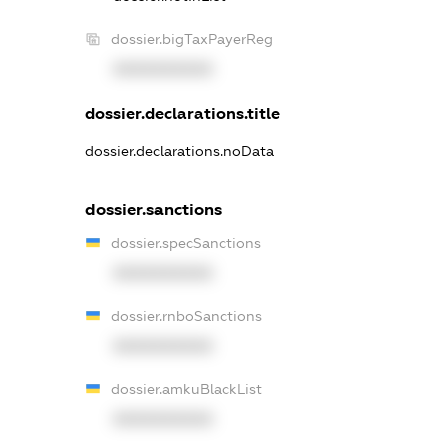
dossier.bigTaxPayerReg
XXXXXXXXXX
dossier.declarations.title
dossier.declarations.noData
dossier.sanctions
dossier.specSanctions
XXXXXXXXXX
dossier.rnboSanctions
XXXXXXXXXX
dossier.amkuBlackList
XXXXXXXXXX