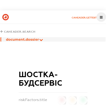
CAHEADER.GETTEST
CAHEADER.SEARCH
document.dossier
ШОСТКА-
БУДСЕРВІС
riskFactors.title
0
0
0