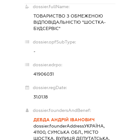
dossier.fullName:
ТОВАРИСТВО З ОБМЕЖЕНОЮ
ВІДПОВІДАЛЬНІСТЮ "ШОСТКА-
БУДСЕРВІС"
dossier.opfSubType:
-
dossier.edrpo:
41906031
dossier.regDate:
31.01.18
dossier.foundersAndBenef:
ДЕБДА АНДРІЙ ІВАНОВИЧ
dossier.founderAddress
УКРАЇНА,
41100, СУМСЬКА ОБЛ., МІСТО
ШОСТКА, ВУЛИЦЯ ДЕПУТАТСЬКА,