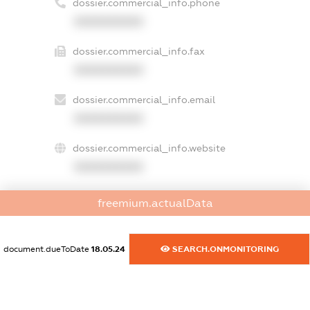
dossier.commercial_info.phone
XXXXXXXXXX
dossier.commercial_info.fax
XXXXXXXXXX
dossier.commercial_info.email
XXXXXXXXXX
dossier.commercial_info.website
XXXXXXXXXX
dossier.commercial_info.activity
freemium.actualData
XXXXXXXXXX
document.dueToDate
18.05.24
SEARCH.ONMONITORING
freemium.exampleText_1
freemium.exampleText_2
freemium.anonymousPerSearch2