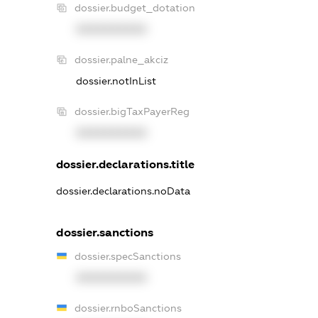
dossier.budget_dotation
XXXXXXXXXX
dossier.palne_akciz
dossier.notInList
dossier.bigTaxPayerReg
XXXXXXXXXX
dossier.declarations.title
dossier.declarations.noData
dossier.sanctions
dossier.specSanctions
XXXXXXXXXX
dossier.rnboSanctions