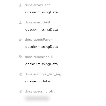
dossier.taxDebt
dossier.missingData
dossier.esvDebt
dossier.missingData
dossier.ndsPayer
dossier.missingData
dossier.ndsAnnul
dossier.missingData
dossier.single_tax_reg
dossier.notInList
dossier.non_profit
XXXXXXXXXX