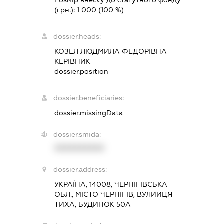
Розмір внеску до статутного фонду
(грн.):
1 000
(100 %)
dossier.heads:
КОЗЕЛ ЛЮДМИЛА ФЕДОРІВНА
-
КЕРІВНИК
dossier.position -
dossier.beneficiaries:
dossier.missingData
dossier.smida:
XXXXXXXXXX
dossier.address:
УКРАЇНА, 14008, ЧЕРНІГІВСЬКА
ОБЛ., МІСТО ЧЕРНІГІВ, ВУЛИИЦЯ
ТИХА, БУДИНОК 50А