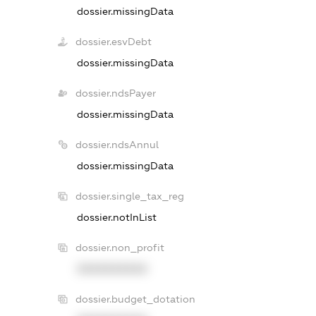
dossier.missingData
dossier.esvDebt
dossier.missingData
dossier.ndsPayer
dossier.missingData
dossier.ndsAnnul
dossier.missingData
dossier.single_tax_reg
dossier.notInList
dossier.non_profit
XXXXXXXXXX
dossier.budget_dotation