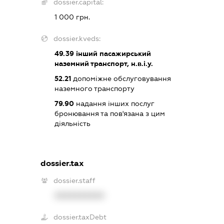
dossier.capital:
1 000 грн.
dossier.kveds:
49.39
інший пасажирський
наземний транспорт, н.в.і.у.
52.21
допоміжне обслуговування
наземного транспорту
79.90
надання інших послуг
бронювання та пов'язана з цим
діяльність
dossier.tax
dossier.staff
XXXXXXXXXX
dossier.taxDebt