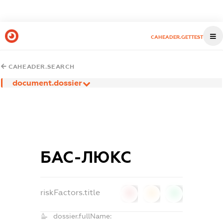
CAHEADER.GETTEST
CAHEADER.SEARCH
document.dossier
БАС-ЛЮКС
riskFactors.title
0
0
0
dossier.fullName: