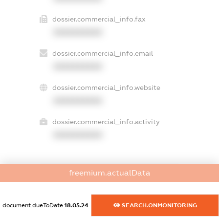
dossier.commercial_info.fax
XXXXXXXXXX
dossier.commercial_info.email
XXXXXXXXXX
dossier.commercial_info.website
XXXXXXXXXX
dossier.commercial_info.activity
XXXXXXXXXX
freemium.actualData
freemium.exampleText_1
freemium.exampleText_2
freemium.anonymousPerSearch2
document.dueToDate
18.05.24
SEARCH.ONMONITORING
FREEMIUM.DETAILS