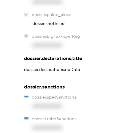
XXXXXXXXXX
dossier.palne_akciz
dossier.notInList
dossier.bigTaxPayerReg
XXXXXXXXXX
dossier.declarations.title
dossier.declarations.noData
dossier.sanctions
dossier.specSanctions
XXXXXXXXXX
dossier.rnboSanctions
XXXXXXXXXX