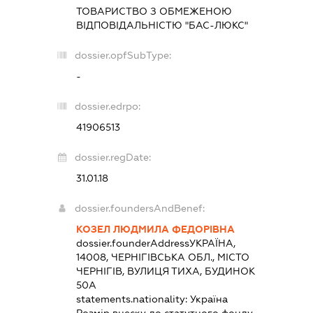
ТОВАРИСТВО З ОБМЕЖЕНОЮ
ВІДПОВІДАЛЬНІСТЮ "БАС-ЛЮКС"
dossier.opfSubType:
-
dossier.edrpo:
41906513
dossier.regDate:
31.01.18
dossier.foundersAndBenef:
КОЗЕЛ ЛЮДМИЛА ФЕДОРІВНА
dossier.founderAddress
УКРАЇНА,
14008, ЧЕРНІГІВСЬКА ОБЛ., МІСТО
ЧЕРНІГІВ, ВУЛИЦЯ ТИХА, БУДИНОК
50А
statements.nationality:
Україна