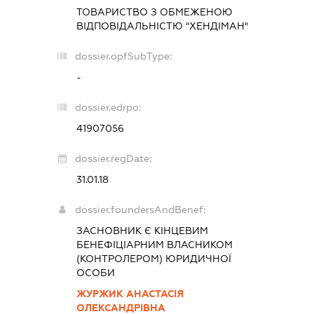
ТОВАРИСТВО З ОБМЕЖЕНОЮ
ВІДПОВІДАЛЬНІСТЮ "ХЕНДІМАН"
dossier.opfSubType:
-
dossier.edrpo:
41907056
dossier.regDate:
31.01.18
dossier.foundersAndBenef:
ЗАСНОВНИК Є КІНЦЕВИМ
БЕНЕФІЦІАРНИМ ВЛАСНИКОМ
(КОНТРОЛЕРОМ) ЮРИДИЧНОЇ
ОСОБИ
ЖУРЖИК АНАСТАСІЯ
ОЛЕКСАНДРІВНА