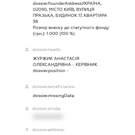
dossier.founderAddress
УКРАЇНА,
02090, МІСТО КИЇВ, ВУЛИЦЯ
ПРАЗЬКА, БУДИНОК 17, КВАРТИРА
38
Розмір внеску до статутного фонду
(грн.):
1 000
(100 %)
dossier.heads:
ЖУРЖИК АНАСТАСІЯ
ОЛЕКСАНДРІВНА
-
КЕРІВНИК
dossier.position -
dossier.beneficiaries:
dossier.missingData
dossier.smida:
XXXXXXXXXX
dossier.address: