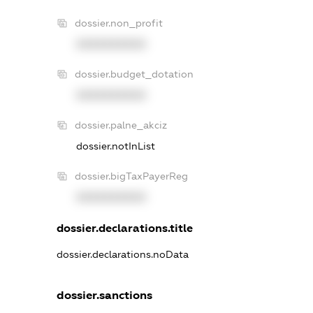
dossier.non_profit
XXXXXXXXXX
dossier.budget_dotation
XXXXXXXXXX
dossier.palne_akciz
dossier.notInList
dossier.bigTaxPayerReg
XXXXXXXXXX
dossier.declarations.title
dossier.declarations.noData
dossier.sanctions