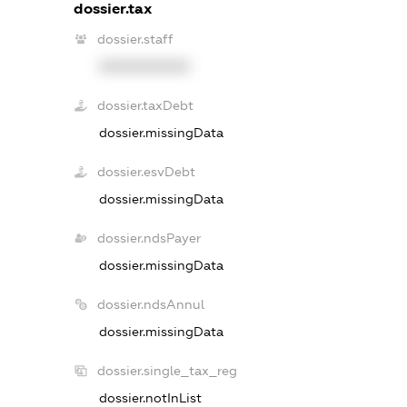
dossier.tax
dossier.staff
XXXXXXXXXX
dossier.taxDebt
dossier.missingData
dossier.esvDebt
dossier.missingData
dossier.ndsPayer
dossier.missingData
dossier.ndsAnnul
dossier.missingData
dossier.single_tax_reg
dossier.notInList