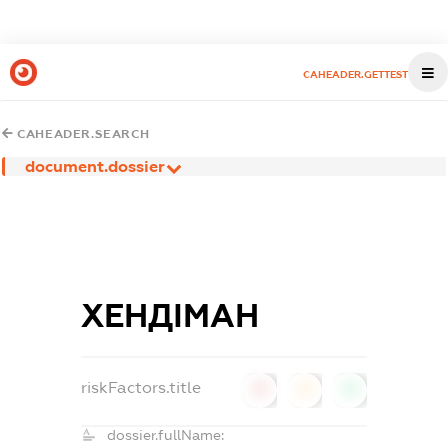
CAHEADER.GETTEST
CAHEADER.SEARCH
document.dossier
ХЕНДІМАН
riskFactors.title
0
0
0
dossier.fullName: