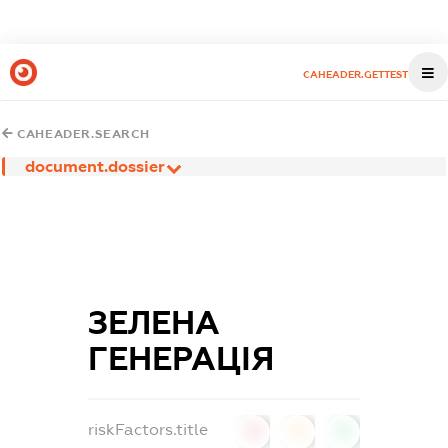
CAHEADER.GETTEST
CAHEADER.SEARCH
document.dossier
ЗЕЛЕНА
ГЕНЕРАЦІЯ
riskFactors.title
0
0
0