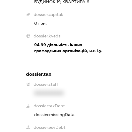
БУДИНОК 19, КВАРТИРА 6
dossier.capital:
0 грн.
dossier.kveds:
94.99
діяльність інших
громадських організацій, н.в.і.у.
dossier.tax
dossier.staff
XXXXXXXXXX
dossier.taxDebt
dossier.missingData
dossier.esvDebt