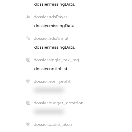
dossier.missingData
dossier.ndsPayer
dossier.missingData
dossier.ndsAnnul
dossier.missingData
dossier.single_tax_reg
dossier.notInList
dossier.non_profit
XXXXXXXXXX
dossier.budget_dotation
XXXXXXXXXX
dossier.palne_akciz