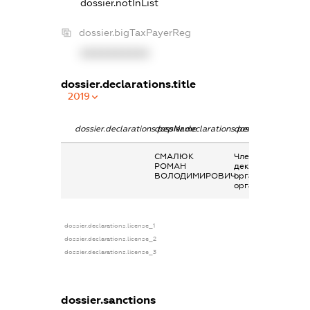
dossier.notInList
dossier.bigTaxPayerReg
XXXXXXXXXX
dossier.declarations.title
2019
dossier.declarations.pepName
dossier.declarations.personName
dossier.declaratio
СМАЛЮК
Членство суб’єкта
РОМАН
декларування в
ВОЛОДИМИРОВИЧ
організаціях та їх
органах
dossier.declarations.license_1
dossier.declarations.license_2
dossier.declarations.license_3
dossier.sanctions