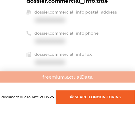
dossier.commercial_info.title
dossier.commercial_info.postal_address
XXXXXXXXXX
dossier.commercial_info.phone
XXXXXXXXXX
dossier.commercial_info.fax
XXXXXXXXXX
dossier.commercial_info.email
freemium.actualData
XXXXXXXXXX
dossier.commercial_info.website
document.dueToDate
21.03.25
SEARCH.ONMONITORING
XXXXXXXXXX
dossier.commercial_info.activity
XXXXXXXXXX