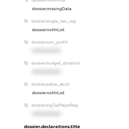
dossier.missingData
dossier.single_tax_reg
dossier.notInList
dossier.non_profit
XXXXXXXXXX
dossier.budget_dotation
XXXXXXXXXX
dossier.palne_akciz
dossier.notInList
dossier.bigTaxPayerReg
XXXXXXXXXX
dossier.declarations.title