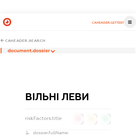
CAHEADER.GETTEST
CAHEADER.SEARCH
document.dossier
ВІЛЬНІ ЛЕВИ
riskFactors.title
0
0
0
dossier.fullName: