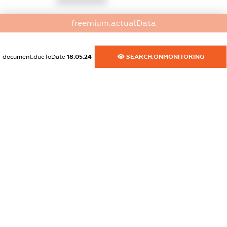
XXXXXXXXXX
dossier.commercial_info.activity
freemium.actualData
XXXXXXXXXX
document.dueToDate
18.05.24
SEARCH.ONMONITORING
freemium.exampleText_1
freemium.exampleText_2
freemium.anonymousPerSearch2
FREEMIUM.DETAILS
FREEMIUM.REGISTER