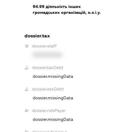
94.99
діяльність інших
громадських організацій, н.в.і.у.
dossier.tax
dossier.staff
XXXXXXXXXX
dossier.taxDebt
dossier.missingData
dossier.esvDebt
dossier.missingData
dossier.ndsPayer
dossier.missingData
dossier.ndsAnnul