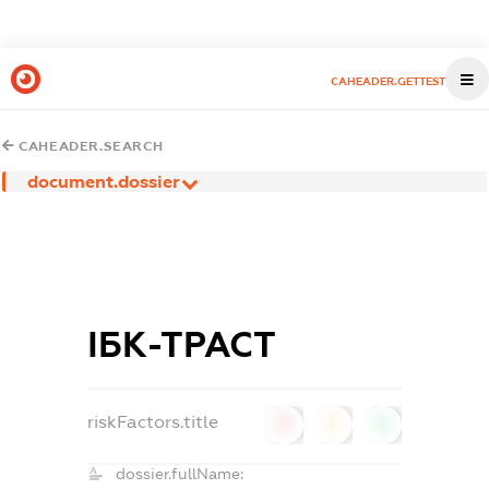
CAHEADER.GETTEST
CAHEADER.SEARCH
document.dossier
ІБК-ТРАСТ
riskFactors.title
0
0
0
dossier.fullName: