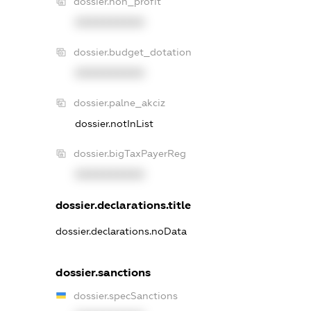
dossier.non_profit
XXXXXXXXXX
dossier.budget_dotation
XXXXXXXXXX
dossier.palne_akciz
dossier.notInList
dossier.bigTaxPayerReg
XXXXXXXXXX
dossier.declarations.title
dossier.declarations.noData
dossier.sanctions
dossier.specSanctions