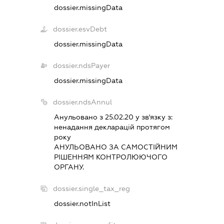
dossier.missingData
dossier.esvDebt
dossier.missingData
dossier.ndsPayer
dossier.missingData
dossier.ndsAnnul
Анульовано з 25.02.20 у зв'язку з:
ненадання декларацiй протягом
року
АНУЛЬОВАНО ЗА САМОСТIЙНИМ
РIШЕННЯМ КОНТРОЛЮЮЧОГО
ОРГАНУ.
dossier.single_tax_reg
dossier.notInList