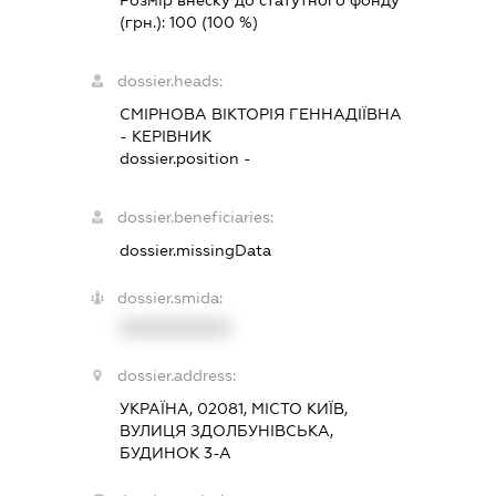
Розмір внеску до статутного фонду
(грн.):
100
(100 %)
dossier.heads:
СМІРНОВА ВІКТОРІЯ ГЕННАДІЇВНА
-
КЕРІВНИК
dossier.position -
dossier.beneficiaries:
dossier.missingData
dossier.smida:
XXXXXXXXXX
dossier.address:
УКРАЇНА, 02081, МІСТО КИЇВ,
ВУЛИЦЯ ЗДОЛБУНІВСЬКА,
БУДИНОК 3-А