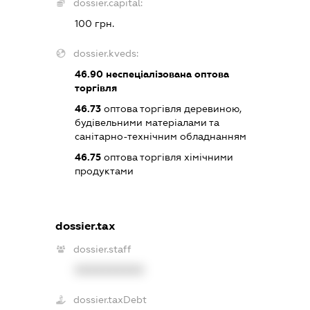
dossier.capital:
100 грн.
dossier.kveds:
46.90
неспеціалізована оптова
торгівля
46.73
оптова торгівля деревиною,
будівельними матеріалами та
санітарно-технічним обладнанням
46.75
оптова торгівля хімічними
продуктами
dossier.tax
dossier.staff
XXXXXXXXXX
dossier.taxDebt