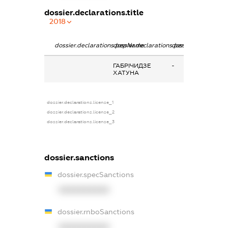
dossier.declarations.title
2018
dossier.declarations.pepName
dossier.declarations.personName
dossier.declaratio
ГАБРІЧИДЗЕ
-
ХАТУНА
dossier.declarations.license_1
dossier.declarations.license_2
dossier.declarations.license_3
dossier.sanctions
dossier.specSanctions
XXXXXXXXXX
dossier.rnboSanctions
XXXXXXXXXX