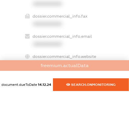
XXXXXXXXXX
dossier.commercial_info.fax
XXXXXXXXXX
dossier.commercial_info.email
XXXXXXXXXX
dossier.commercial_info.website
XXXXXXXXXX
freemium.actualData
dossier.commercial_info.activity
XXXXXXXXXX
document.dueToDate
14.12.24
SEARCH.ONMONITORING
freemium.exampleText_1
freemium.exampleText_2
freemium.anonymousPerSearch2