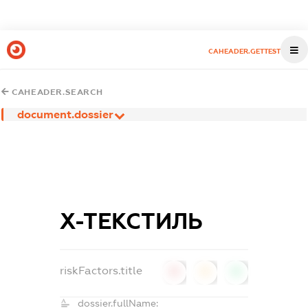
CAHEADER.GETTEST
CAHEADER.SEARCH
document.dossier
Х-ТЕКСТИЛЬ
riskFactors.title
0
0
0
dossier.fullName: