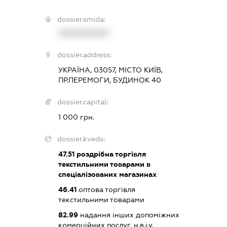
dossier.smida:
XXXXXXXXXX
dossier.address:
УКРАЇНА, 03057, МІСТО КИЇВ,
ПР.ПЕРЕМОГИ, БУДИНОК 40
dossier.capital:
1 000 грн.
dossier.kveds:
47.51
роздрібна торгівля
текстильними товарами в
спеціалізованих магазинах
46.41
оптова торгівля
текстильними товарами
82.99
надання інших допоміжних
комерційних послуг, н.в.і.у.