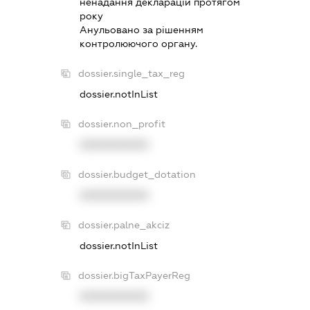
ненадання декларацiй протягом
року
Анульовано за рiшенням
контролюючого органу.
dossier.single_tax_reg
dossier.notInList
dossier.non_profit
XXXXXXXXXX
dossier.budget_dotation
XXXXXXXXXX
dossier.palne_akciz
dossier.notInList
dossier.bigTaxPayerReg
XXXXXXXXXX