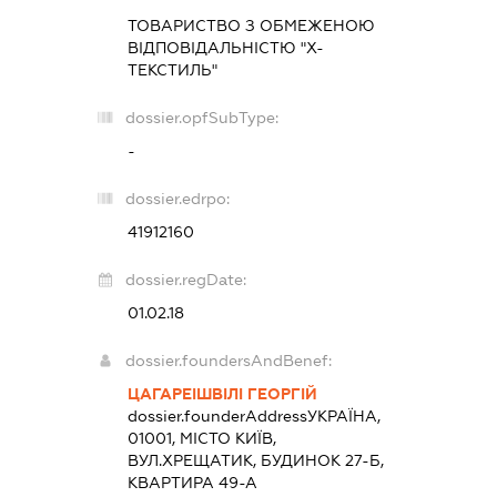
ТОВАРИСТВО З ОБМЕЖЕНОЮ
ВІДПОВІДАЛЬНІСТЮ "Х-
ТЕКСТИЛЬ"
dossier.opfSubType:
-
dossier.edrpo:
41912160
dossier.regDate:
01.02.18
dossier.foundersAndBenef:
ЦАГАРЕІШВІЛІ ГЕОРГІЙ
dossier.founderAddress
УКРАЇНА,
01001, МІСТО КИЇВ,
ВУЛ.ХРЕЩАТИК, БУДИНОК 27-Б,
КВАРТИРА 49-А