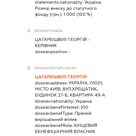
statements.nationality:
Україна
Розмір внеску до статутного
фонду (грн.):
1 000
(100 %)
dossier.heads:
ЦАГАРЕІШВІЛІ ГЕОРГІЙ
-
КЕРІВНИК
dossier.position -
dossier.beneficiaries:
ЦАГАРЕІШВІЛІ ГЕОРГІЙ
dossier.address:
УКРАЇНА, 01001,
МІСТО КИЇВ, ВУЛ.ХРЕЩАТИК,
БУДИНОК 27-Б, КВАРТИРА 49-А
dossier.nationality:
Україна
dossier.benefInterest:
100
dossier.benefType:
Прямий
вирішальний вплив
dossier.benefRole:
КІНЦЕВИЙ
БЕНЕФІЦІАРНИЙ ВЛАСНИК