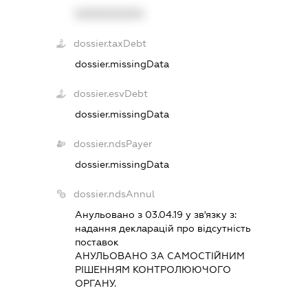
XXXXXXXXXX
dossier.taxDebt
dossier.missingData
dossier.esvDebt
dossier.missingData
dossier.ndsPayer
dossier.missingData
dossier.ndsAnnul
Анульовано з 03.04.19 у зв'язку з:
надання декларацiй про вiдсутнiсть
поставок
АНУЛЬОВАНО ЗА САМОСТIЙНИМ
РIШЕННЯМ КОНТРОЛЮЮЧОГО
ОРГАНУ.