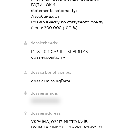
БУДИНОК 4
statements.nationality:
Азербайджан
Розмір внеску до статутного фонду
(грн.):
200 000
(100 %)
dossier.heads:
МЕХТІЄВ САДІГ
-
КЕРІВНИК
dossier.position -
dossier.beneficiaries:
dossier.missingData
dossier.smida:
XXXXXXXXXX
dossier.address:
УКРАЇНА, 02217, МІСТО КИЇВ,
ВУЛИЦЯ МИКОЛИ ЗАКРЕВСЬКОГО,