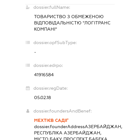
dossier.fullName:
ТОВАРИСТВО З ОБМЕЖЕНОЮ
ВІДПОВІДАЛЬНІСТЮ "ЛОГІТРАНС
КОМПАНІ"
dossier.opfSubType:
-
dossier.edrpo:
41916584
dossier.regDate:
05.02.18
dossier.foundersAndBenef:
МЕХТІЄВ САДІГ
dossier.founderAddress
АЗЕРБАЙДЖАН,
РЕСПУБЛІКА АЗЕРБАЙДЖАН,
МІСТО БАКУ, ПРОСПЕКТ БАБЕКА,