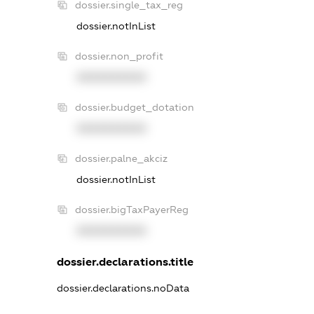
dossier.single_tax_reg
dossier.notInList
dossier.non_profit
XXXXXXXXXX
dossier.budget_dotation
XXXXXXXXXX
dossier.palne_akciz
dossier.notInList
dossier.bigTaxPayerReg
XXXXXXXXXX
dossier.declarations.title
dossier.declarations.noData