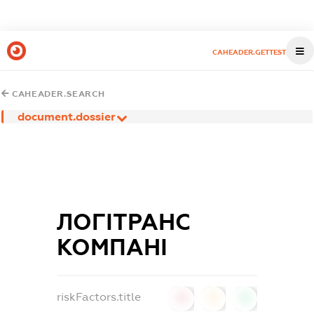
CAHEADER.GETTEST
CAHEADER.SEARCH
document.dossier
ЛОГІТРАНС
КОМПАНІ
riskFactors.title
0
0
0