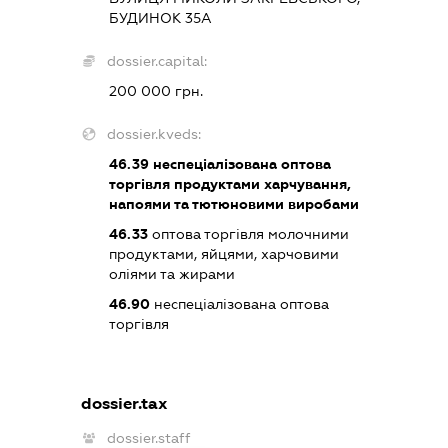
БУДИНОК 35А
dossier.capital:
200 000 грн.
dossier.kveds:
46.39
неспеціалізована оптова
торгівля продуктами харчування,
напоями та тютюновими виробами
46.33
оптова торгівля молочними
продуктами, яйцями, харчовими
оліями та жирами
46.90
неспеціалізована оптова
торгівля
dossier.tax
dossier.staff