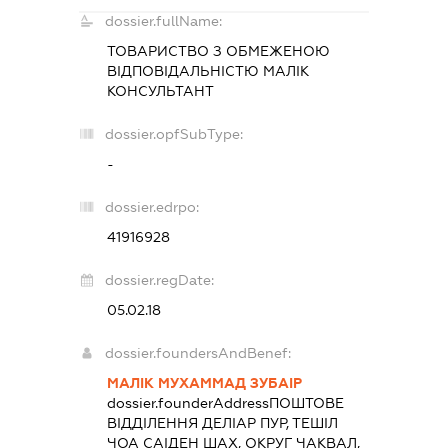
dossier.fullName:
ТОВАРИСТВО З ОБМЕЖЕНОЮ
ВІДПОВІДАЛЬНІСТЮ
МАЛІК
КОНСУЛЬТАНТ
dossier.opfSubType:
-
dossier.edrpo:
41916928
dossier.regDate:
05.02.18
dossier.foundersAndBenef:
МАЛІК МУХАММАД ЗУБАІР
dossier.founderAddress
ПОШТОВЕ
ВІДДІЛЕННЯ ДЕЛІАР ПУР, ТЕШІЛ
ЧОА САІДЕН ШАХ, ОКРУГ ЧАКВАЛ,