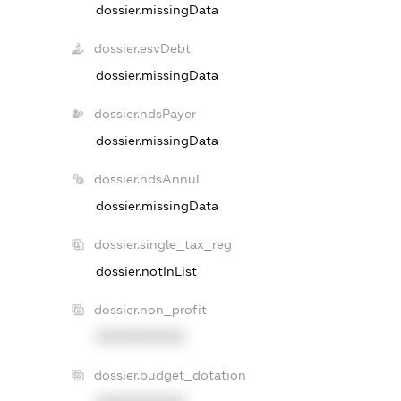
dossier.missingData
dossier.esvDebt
dossier.missingData
dossier.ndsPayer
dossier.missingData
dossier.ndsAnnul
dossier.missingData
dossier.single_tax_reg
dossier.notInList
dossier.non_profit
XXXXXXXXXX
dossier.budget_dotation