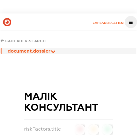
CAHEADER.GETTEST
CAHEADER.SEARCH
document.dossier
МАЛІК
КОНСУЛЬТАНТ
riskFactors.title
0
0
0