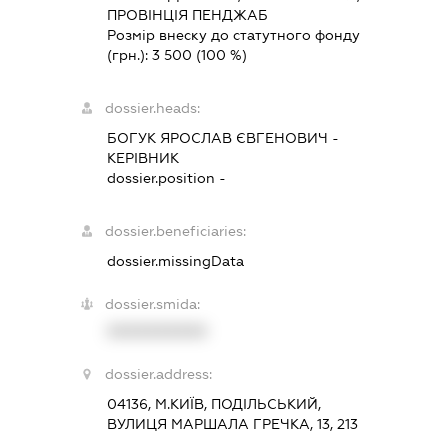
ПРОВІНЦІЯ ПЕНДЖАБ
Розмір внеску до статутного фонду
(грн.):
3 500
(100 %)
dossier.heads:
БОГУК ЯРОСЛАВ ЄВГЕНОВИЧ
-
КЕРІВНИК
dossier.position -
dossier.beneficiaries:
dossier.missingData
dossier.smida:
XXXXXXXXXX
dossier.address:
04136, М.КИЇВ, ПОДІЛЬСЬКИЙ,
ВУЛИЦЯ МАРШАЛА ГРЕЧКА, 13, 213