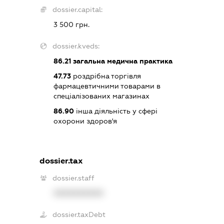
dossier.capital:
3 500 грн.
dossier.kveds:
86.21
загальна медична практика
47.73
роздрібна торгівля
фармацевтичними товарами в
спеціалізованих магазинах
86.90
інша діяльність у сфері
охорони здоров'я
dossier.tax
dossier.staff
XXXXXXXXXX
dossier.taxDebt