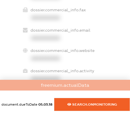
dossier.commercial_info.fax
XXXXXXXXXX
dossier.commercial_info.email
XXXXXXXXXX
dossier.commercial_info.website
XXXXXXXXXX
dossier.commercial_info.activity
XXXXXXXXXX
freemium.actualData
freemium.exampleText_1
document.dueToDate
05.03.18
SEARCH.ONMONITORING
freemium.exampleText_2
freemium.anonymousPerSearch2
FREEMIUM.DETAILS