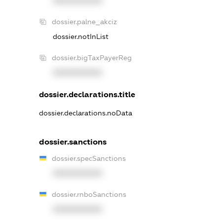
XXXXXXXXXX
dossier.palne_akciz
dossier.notInList
dossier.bigTaxPayerReg
XXXXXXXXXX
dossier.declarations.title
dossier.declarations.noData
dossier.sanctions
dossier.specSanctions
XXXXXXXXXX
dossier.rnboSanctions
XXXXXXXXXX