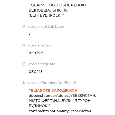
ТОВАРИСТВО З ОБМЕЖЕНОЮ
ВІДПОВІДАЛЬНІСТЮ
"ВЕНТБУДПРОЕКТ"
dossier.opfSubType:
-
dossier.edrpo:
41917525
dossier.regDate:
05.02.18
dossier.foundersAndBenef:
ТЕШАБОЄВ БАХОДІРЖОН
dossier.founderAddress
УЗБЕКИСТАН,
МІСТО ФЕРГАНА, ВУЛИЦЯ ТУРОН,
БУДИНОК 21
statements.nationality:
Узбекистан