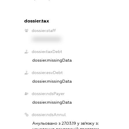
dossier.tax
dossier.staff
XXXXXXXXXX
dossier.taxDebt
dossier.missingData
dossier.esvDebt
dossier.missingData
dossier.ndsPayer
dossier.missingData
dossier.ndsAnnul
Анульовано з 27.03.19 у зв'язку з: