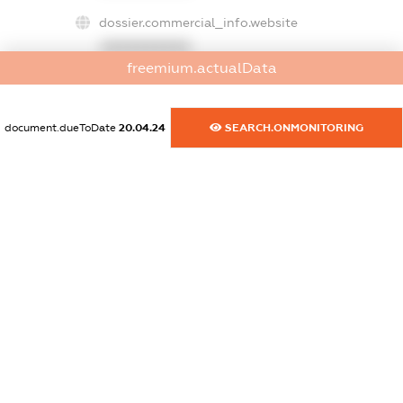
dossier.commercial_info.website
XXXXXXXXXX
freemium.actualData
dossier.commercial_info.activity
XXXXXXXXXX
document.dueToDate
20.04.24
SEARCH.ONMONITORING
freemium.exampleText_1
freemium.exampleText_2
freemium.anonymousPerSearch2
FREEMIUM.DETAILS
FREEMIUM.REGISTER