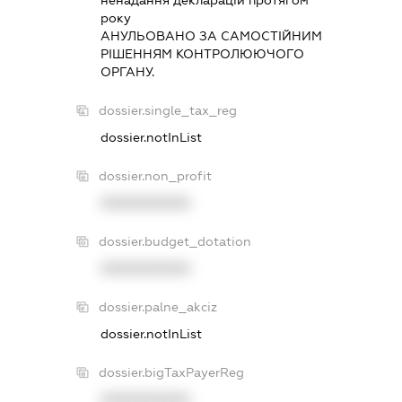
ненадання декларацiй протягом
року
АНУЛЬОВАНО ЗА САМОСТIЙНИМ
РIШЕННЯМ КОНТРОЛЮЮЧОГО
ОРГАНУ.
dossier.single_tax_reg
dossier.notInList
dossier.non_profit
XXXXXXXXXX
dossier.budget_dotation
XXXXXXXXXX
dossier.palne_akciz
dossier.notInList
dossier.bigTaxPayerReg
XXXXXXXXXX