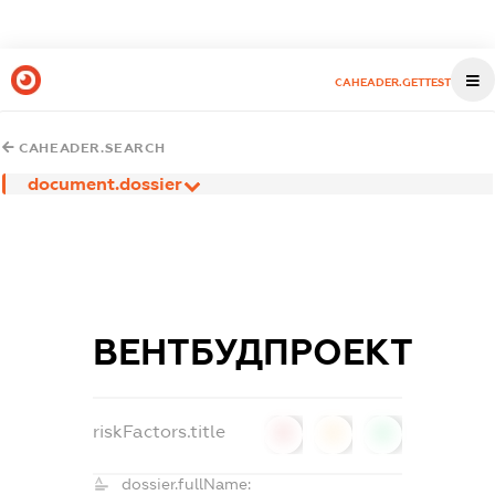
CAHEADER.GETTEST
CAHEADER.SEARCH
document.dossier
ВЕНТБУДПРОЕКТ
riskFactors.title
0
0
0
dossier.fullName: