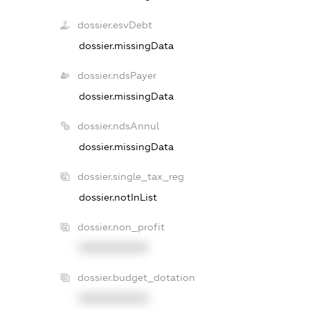
dossier.esvDebt
dossier.missingData
dossier.ndsPayer
dossier.missingData
dossier.ndsAnnul
dossier.missingData
dossier.single_tax_reg
dossier.notInList
dossier.non_profit
XXXXXXXXXX
dossier.budget_dotation
XXXXXXXXXX