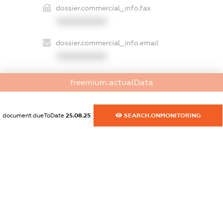
dossier.commercial_info.fax
XXXXXXXXXX
dossier.commercial_info.email
XXXXXXXXXX
dossier.commercial_info.website
freemium.actualData
XXXXXXXXXX
dossier.commercial_info.activity
document.dueToDate
25.08.25
SEARCH.ONMONITORING
XXXXXXXXXX
freemium.exampleText_1
freemium.exampleText_2
freemium.anonymousPerSearch2
FREEMIUM.DETAILS
FREEMIUM.REGISTER