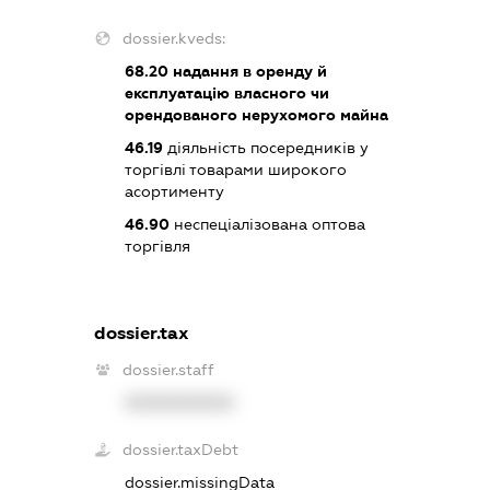
dossier.kveds:
68.20
надання в оренду й
експлуатацію власного чи
орендованого нерухомого майна
46.19
діяльність посередників у
торгівлі товарами широкого
асортименту
46.90
неспеціалізована оптова
торгівля
dossier.tax
dossier.staff
XXXXXXXXXX
dossier.taxDebt
dossier.missingData