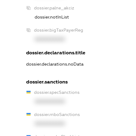
dossier.palne_akciz
dossier.notInList
dossier.bigTaxPayerReg
XXXXXXXXXX
dossier.declarations.title
dossier.declarations.noData
dossier.sanctions
dossier.specSanctions
XXXXXXXXXX
dossier.rnboSanctions
XXXXXXXXXX