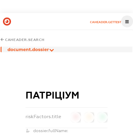
CAHEADER.GETTEST
CAHEADER.SEARCH
document.dossier
ПАТРІЦІУМ
riskFactors.title
0
0
0
dossier.fullName: