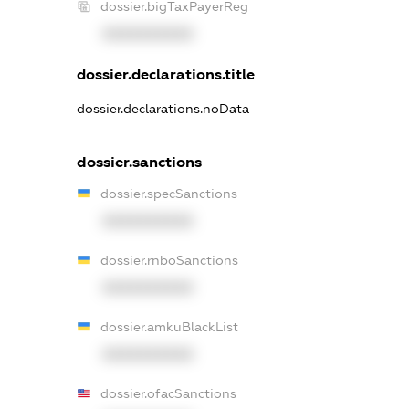
dossier.bigTaxPayerReg
XXXXXXXXXX
dossier.declarations.title
dossier.declarations.noData
dossier.sanctions
dossier.specSanctions
XXXXXXXXXX
dossier.rnboSanctions
XXXXXXXXXX
dossier.amkuBlackList
XXXXXXXXXX
dossier.ofacSanctions