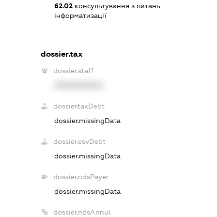
62.02
консультування з питань
інформатизації
dossier.tax
dossier.staff
XXXXXXXXXX
dossier.taxDebt
dossier.missingData
dossier.esvDebt
dossier.missingData
dossier.ndsPayer
dossier.missingData
dossier.ndsAnnul