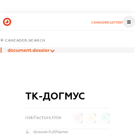
CAHEADER.GETTEST
CAHEADER.SEARCH
document.dossier
ТК-ДОГМУС
riskFactors.title
0
0
0
dossier.fullName: