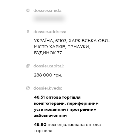
dossier.smida:
XXXXXXXXXX
dossier.address:
УКРАЇНА, 61103, ХАРКІВСЬКА ОБЛ.,
МІСТО ХАРКІВ, ПР.НАУКИ,
БУДИНОК 77
dossier.capital:
288 000 грн.
dossier.kveds:
46.51
оптова торгівля
комп'ютерами, периферійним
устаткованням і програмним
забезпеченням
46.90
неспеціалізована оптова
торгівля