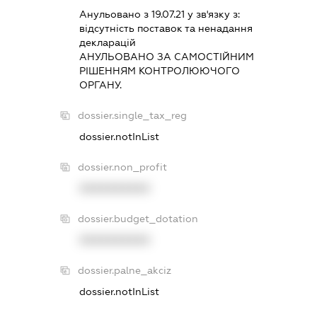
Анульовано з 19.07.21 у зв'язку з:
вiдсутнiсть поставок та ненадання
декларацiй
АНУЛЬОВАНО ЗА САМОСТIЙНИМ
РIШЕННЯМ КОНТРОЛЮЮЧОГО
ОРГАНУ.
dossier.single_tax_reg
dossier.notInList
dossier.non_profit
XXXXXXXXXX
dossier.budget_dotation
XXXXXXXXXX
dossier.palne_akciz
dossier.notInList