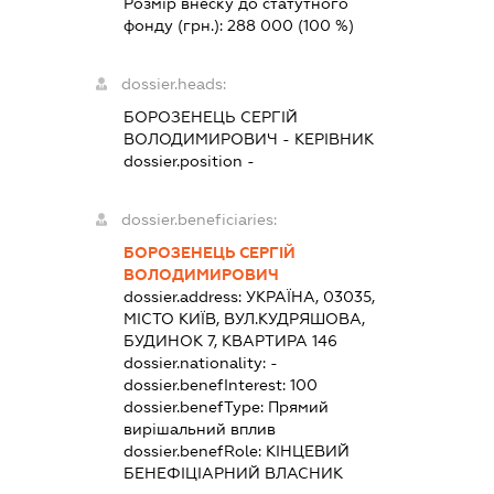
Розмір внеску до статутного
фонду (грн.):
288 000
(100 %)
dossier.heads:
БОРОЗЕНЕЦЬ СЕРГІЙ
ВОЛОДИМИРОВИЧ
-
КЕРІВНИК
dossier.position -
dossier.beneficiaries:
БОРОЗЕНЕЦЬ СЕРГІЙ
ВОЛОДИМИРОВИЧ
dossier.address:
УКРАЇНА, 03035,
МІСТО КИЇВ, ВУЛ.КУДРЯШОВА,
БУДИНОК 7, КВАРТИРА 146
dossier.nationality:
-
dossier.benefInterest:
100
dossier.benefType:
Прямий
вирішальний вплив
dossier.benefRole:
КІНЦЕВИЙ
БЕНЕФІЦІАРНИЙ ВЛАСНИК