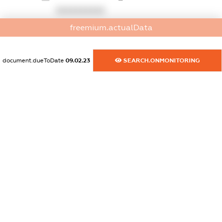
XXXXXXXXXX
freemium.actualData
dossier.commercial_info.website
XXXXXXXXXX
document.dueToDate
09.02.23
SEARCH.ONMONITORING
dossier.commercial_info.activity
XXXXXXXXXX
freemium.exampleText_1
freemium.exampleText_2
freemium.anonymousPerSearch2
FREEMIUM.DETAILS
FREEMIUM.REGISTER