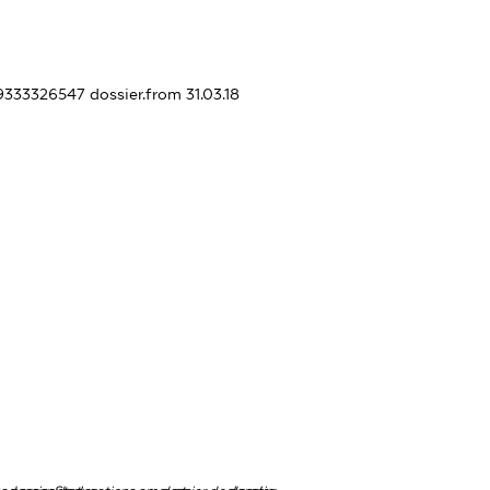
19333326547
dossier.from 31.03.18