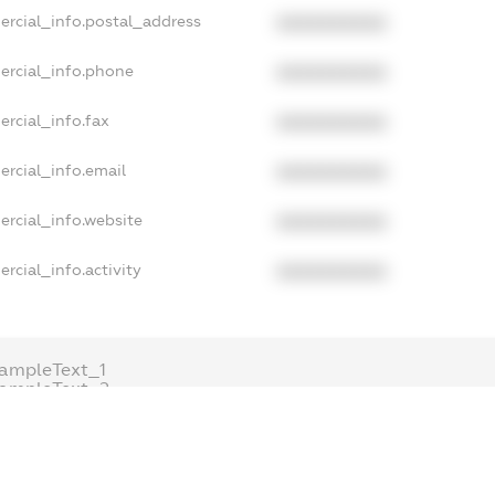
ercial_info.postal_address
XXXXXXXXXX
ercial_info.phone
XXXXXXXXXX
rcial_info.fax
XXXXXXXXXX
rcial_info.email
XXXXXXXXXX
ercial_info.website
XXXXXXXXXX
rcial_info.activity
XXXXXXXXXX
ampleText_1
xampleText_2
nonymousPerSearch2
DETAILS
FREEMIUM.REGISTER