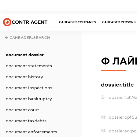
CONTR AGENT
CAHEADER.COMPANIES
CAHEADER.PERSONS
CAHEADER.SEARCH
document.dossier
Ф ЛАЙ
document.statements
document.history
dossier.title
document.inspections
dossier.fullN
document.bankruptcy
document.court
dossier.opfS
document.taxdebts
dossier.edrpo
document.enforcements