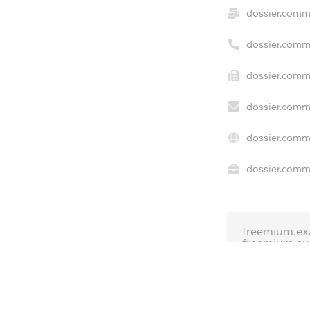
dossier.comm
dossier.comm
dossier.comme
dossier.comme
dossier.comm
dossier.comme
freemium.ex
freemium.e
freemium.a
FREEMIUM.