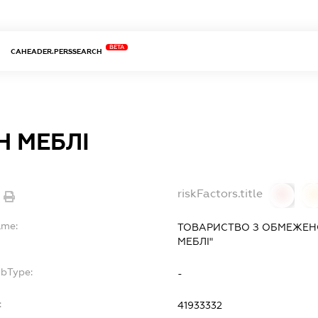
BETA
CAHEADER.PERSSEARCH
Н МЕБЛІ
riskFactors.title
0
ame:
ТОВАРИСТВО З ОБМЕЖЕН
МЕБЛІ"
ubType:
-
:
41933332