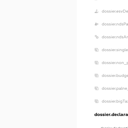
dossier.esvD
dossier.ndsP
dossier.ndsA
dossier.singl
dossier.non_p
dossier.budg
dossier.palne
dossier.bigT
dossier.declara