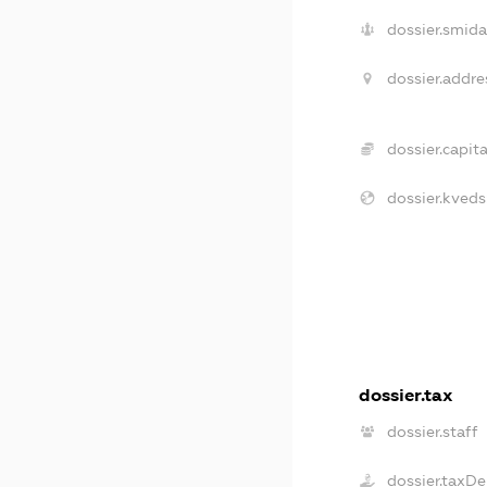
dossier.smida
dossier.addre
dossier.capita
dossier.kveds
dossier.tax
dossier.staff
dossier.taxDe