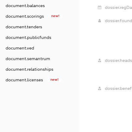
document.balances
dossier.regDa
document.scorings
new!
dossier.foun
document.tenders
document.publicfunds
document.ved
document.semantrum
dossier.heads
document.relationships
document.licenses
new!
dossier.benefi