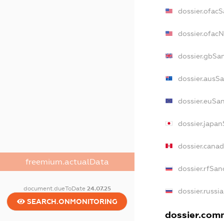
dossier.ofacS
dossier.ofac
dossier.gbSa
dossier.ausS
dossier.euSa
dossier.japa
dossier.cana
freemium.actualData
dossier.rfSan
document.dueToDate
24.07.25
dossier.russi
SEARCH.ONMONITORING
dossier.comm