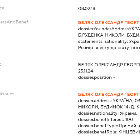
te:
08.02.18
dersAndBenef:
БЕЛЯК ОЛЕКСАНДР ГЕОРГ
dossier.founderAddress
УКРА
Б.РУДЕНКА МИКОЛИ, БУДИН
statements.nationality:
Укра
Розмір внеску до статутног
:
БЕЛЯК ОЛЕКСАНДР ГЕОРГ
25.11.24
dossier.position -
ciaries:
БЕЛЯК ОЛЕКСАНДР ГЕОРГ
dossier.address:
УКРАЇНА, 03
МИКОЛИ, БУДИНОК 14-Д, 
dossier.nationality:
Україна
dossier.benefInterest:
100
dossier.benefType:
Прямий в
dossier.benefRole:
КІНЦЕВИ