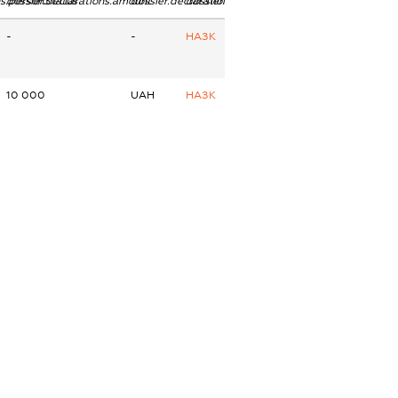
ns.personStatus
dossier.declarations.amount
dossier.declarations.currency
dossier.declarations.source
-
-
НАЗК
10 000
UAH
НАЗК