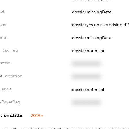
ebt
dossier.missingData
ayer
dossier.yes
dossier.ndsInn 4
nnul
dossier.missingData
e_tax_reg
dossier.notInList
rofit
XXXXXXXXXX
et_dotation
XXXXXXXXXX
_akciz
dossier.notInList
axPayerReg
XXXXXXXXXX
tions.title
2019