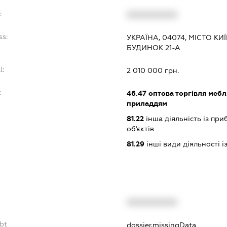
:
XXXXXXXXXX
ss:
УКРАЇНА, 04074, МІСТО К
БУДИНОК 21-А
l:
2 010 000 грн.
:
46.47
оптова торгівля меб
приладдям
81.22
інша діяльність із пр
об'єктів
81.29
інші види діяльності 
XXXXXXXXXX
bt
dossier.missingData