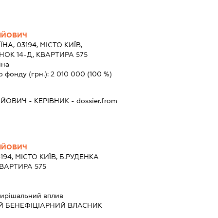
ІЙОВИЧ
ЇНА, 03194, МІСТО КИЇВ,
ОК 14-Д, КВАРТИРА 575
їна
о фонду (грн.):
2 010 000
(100 %)
ІЙОВИЧ
-
КЕРІВНИК
- dossier.from
ІЙОВИЧ
194, МІСТО КИЇВ, Б.РУДЕНКА
КВАРТИРА 575
ирішальний вплив
Й БЕНЕФІЦІАРНИЙ ВЛАСНИК