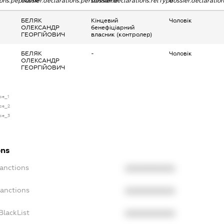
tions.pepName
dossier.declarations.personName
dossier.declarations.relType
dossier.declaratio
БЕЛЯК
Кінцевий
Чоловік
ОЛЕКСАНДР
бенефіціарний
ГЕОРГІЙОВИЧ
власник (контролер)
БЕЛЯК
-
Чоловік
ОЛЕКСАНДР
ГЕОРГІЙОВИЧ
nse_1
nse_2
nse_3
ons
Sanctions
XXXXXXXXXX
Sanctions
XXXXXXXXXX
BlackList
XXXXXXXXXX