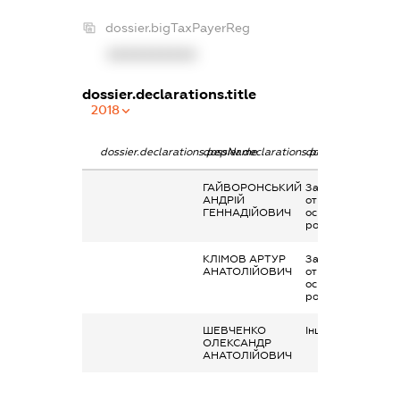
dossier.bigTaxPayerReg
XXXXXXXXXX
dossier.declarations.title
2018
dossier.declarations.pepName
dossier.declarations.personName
dossier.declaratio
ГАЙВОРОНСЬКИЙ
Заробітна плата
АНДРІЙ
отримана за
ГЕННАДІЙОВИЧ
основним місцем
роботи
КЛІМОВ АРТУР
Заробітна плата
АНАТОЛІЙОВИЧ
отримана за
основним місцем
роботи
ШЕВЧЕНКО
Інше, інші доходи
ОЛЕКСАНДР
АНАТОЛІЙОВИЧ