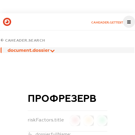
CAHEADER.GETTEST
CAHEADER.SEARCH
document.dossier
ПРОФРЕЗЕРВ
riskFactors.title
0
0
0
dossier.fullName: