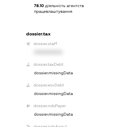
78.10
діяльність агентств
працевлаштування
dossier.tax
dossier.staff
XXXXXXXXXX
dossier.taxDebt
dossier.missingData
dossier.esvDebt
dossier.missingData
dossier.ndsPayer
dossier.missingData
dossier.ndsAnnul