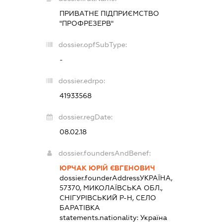
ПРИВАТНЕ ПІДПРИЄМСТВО
"ПРОФРЕЗЕРВ"
dossier.opfSubType:
-
dossier.edrpo:
41933568
dossier.regDate:
08.02.18
dossier.foundersAndBenef:
ЮРЧАК ЮРІЙ ЄВГЕНОВИЧ
dossier.founderAddress
УКРАЇНА,
57370, МИКОЛАЇВСЬКА ОБЛ.,
СНІГУРІВСЬКИЙ Р-Н, СЕЛО
БАРАТІВКА
statements.nationality:
Україна