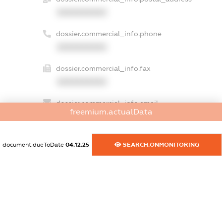
XXXXXXXXXX
dossier.commercial_info.phone
XXXXXXXXXX
dossier.commercial_info.fax
XXXXXXXXXX
dossier.commercial_info.email
freemium.actualData
XXXXXXXXXX
dossier.commercial_info.website
document.dueToDate
04.12.25
SEARCH.ONMONITORING
XXXXXXXXXX
dossier.commercial_info.activity
XXXXXXXXXX