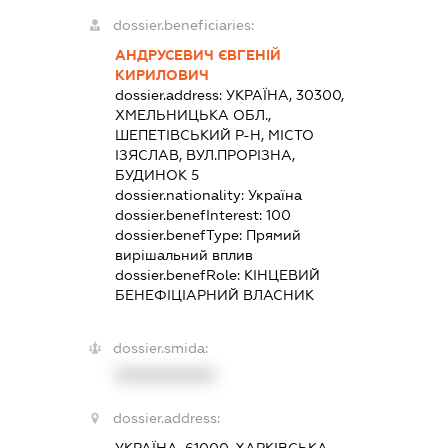
dossier.beneficiaries:
АНДРУСЕВИЧ ЄВГЕНІЙ
КИРИЛОВИЧ
dossier.address:
УКРАЇНА, 30300,
ХМЕЛЬНИЦЬКА ОБЛ.,
ШЕПЕТІВСЬКИЙ Р-Н, МІСТО
ІЗЯСЛАВ, ВУЛ.ПРОРІЗНА,
БУДИНОК 5
dossier.nationality:
Україна
dossier.benefInterest:
100
dossier.benefType:
Прямий
вирішальний вплив
dossier.benefRole:
КІНЦЕВИЙ
БЕНЕФІЦІАРНИЙ ВЛАСНИК
dossier.smida:
XXXXXXXXXX
dossier.address:
УКРАЇНА, 61000, ХАРКІВСЬКА