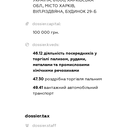
ОБЛ., МІСТО ХАРКІВ,
ВУЛ.РІЗДВЯНА, БУДИНОК 29-Б
dossier.capital:
100 000 грн.
dossier.kveds:
46.12
діяльність посередників у
торгівлі паливом, рудами,
металами та промисловими
хімічними речовинами
47.30
роздрібна торгівля пальним
49.41
вантажний автомобільний
транспорт
dossier.tax
dossier.staff