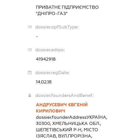
ПРИВАТНЕ ПІДПРИЄМСТВО
"ДНІПРО-ГАЗ"
dossier.opfSubType:
-
dossier.edrpo:
41942918
dossier.regDate:
14.02.18
dossier.foundersAndBenef:
АНДРУСЕВИЧ ЄВГЕНІЙ
КИРИЛОВИЧ
dossier.founderAddress
УКРАЇНА,
30300, ХМЕЛЬНИЦЬКА ОБЛ.,
ШЕПЕТІВСЬКИЙ Р-Н, МІСТО
ІЗЯСЛАВ, ВУЛ.ПРОРІЗНА,