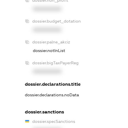
dossier.non_profit
XXXXXXXXXX
dossier.budget_dotation
XXXXXXXXXX
dossier.palne_akciz
dossier.notInList
dossier.bigTaxPayerReg
XXXXXXXXXX
dossier.declarations.title
dossier.declarations.noData
dossier.sanctions
dossier.specSanctions