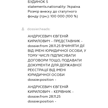
БУДИНОК 5
statements.nationality:
Україна
Розмір внеску до статутного
фонду (грн.):
100 000
(100 %)
dossier.heads:
АНДРУСЕВИЧ ЄВГЕНІЙ
КИРИЛОВИЧ
-
ПРЕДСТАВНИК
-
dossier.from 28.11.25
ВЧИНЯТИ ДІЇ
ВІД ІМЕНІ ЮРИДИЧНОЇ ОСОБИ, У
ТОМУ ЧИСЛІ ПІДПИСУВАТИ
ДОГОВОРИ ТОЩО, ПОДАВАТИ
ДОКУМЕНТИ ДЛЯ ДЕРЖАВНОЇ
РЕЄСТРАЦІЇ ВІД ІМЕНІ
ЮРИДИЧНОЇ ОСОБИ
dossier.position -
АНДРУСЕВИЧ ЄВГЕНІЙ
КИРИЛОВИЧ
-
КЕРІВНИК
-
dossier.from 28.11.25
dossier.position -