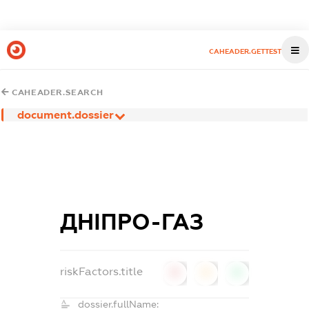
CAHEADER.GETTEST
CAHEADER.SEARCH
document.dossier
ДНІПРО-ГАЗ
riskFactors.title
0
0
0
dossier.fullName: