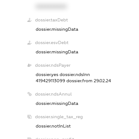
XXXXXXXXXX
dossier.taxDebt
dossier.missingData
dossier.esvDebt
dossier.missingData
dossier.ndsPayer
dossier.yes
dossier.ndsInn
419429113099
dossier.from 29.02.24
dossier.ndsAnnul
dossier.missingData
dossier.single_tax_reg
dossier.notInList