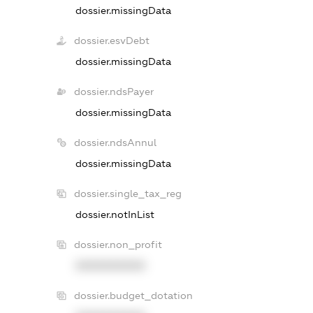
dossier.missingData
dossier.esvDebt
dossier.missingData
dossier.ndsPayer
dossier.missingData
dossier.ndsAnnul
dossier.missingData
dossier.single_tax_reg
dossier.notInList
dossier.non_profit
XXXXXXXXXX
dossier.budget_dotation