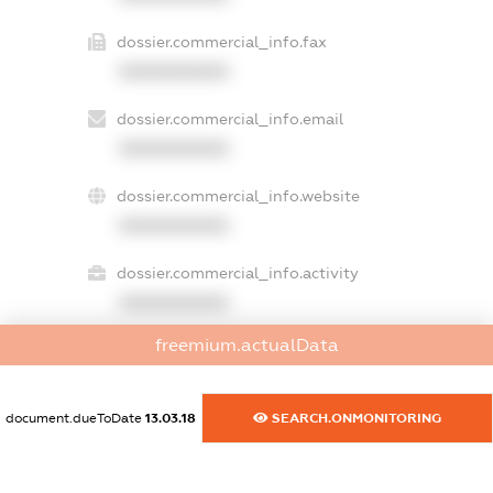
dossier.commercial_info.fax
XXXXXXXXXX
dossier.commercial_info.email
XXXXXXXXXX
dossier.commercial_info.website
XXXXXXXXXX
dossier.commercial_info.activity
XXXXXXXXXX
freemium.actualData
freemium.exampleText_1
freemium.exampleText_2
document.dueToDate
13.03.18
SEARCH.ONMONITORING
freemium.anonymousPerSearch2
FREEMIUM.DETAILS