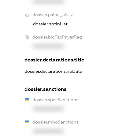
XXXXXXXXXX
dossier.palne_akciz
dossier.notInList
dossier.bigTaxPayerReg
XXXXXXXXXX
dossier.declarations.title
dossier.declarations.noData
dossier.sanctions
dossier.specSanctions
XXXXXXXXXX
dossier.rnboSanctions
XXXXXXXXXX