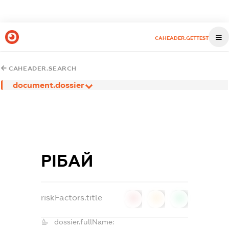
CAHEADER.GETTEST
CAHEADER.SEARCH
document.dossier
РІБАЙ
riskFactors.title
0
0
0
dossier.fullName: