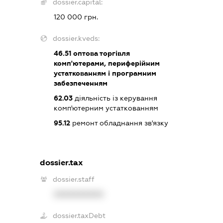
dossier.capital:
120 000 грн.
dossier.kveds:
46.51
оптова торгівля
комп'ютерами, периферійним
устаткованням і програмним
забезпеченням
62.03
діяльність із керування
комп'ютерним устаткованням
95.12
ремонт обладнання зв'язку
dossier.tax
dossier.staff
XXXXXXXXXX
dossier.taxDebt