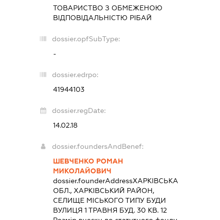
ТОВАРИСТВО З ОБМЕЖЕНОЮ
ВІДПОВІДАЛЬНІСТЮ
РІБАЙ
dossier.opfSubType:
-
dossier.edrpo:
41944103
dossier.regDate:
14.02.18
dossier.foundersAndBenef:
ШЕВЧЕНКО РОМАН
МИКОЛАЙОВИЧ
dossier.founderAddress
ХАРКІВСЬКА
ОБЛ., ХАРКІВСЬКИЙ РАЙОН,
СЕЛИЩЕ МІСЬКОГО ТИПУ БУДИ
ВУЛИЦЯ 1 ТРАВНЯ БУД. 30 КВ. 12
Розмір внеску до статутного фонду