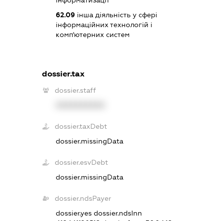
62.09
інша діяльність у сфері
інформаційних технологій і
комп'ютерних систем
dossier.tax
dossier.staff
XXXXXXXXXX
dossier.taxDebt
dossier.missingData
dossier.esvDebt
dossier.missingData
dossier.ndsPayer
dossier.yes
dossier.ndsInn