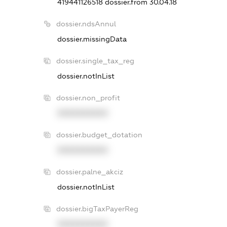
419441126518
dossier.from 30.04.18
dossier.ndsAnnul
dossier.missingData
dossier.single_tax_reg
dossier.notInList
dossier.non_profit
XXXXXXXXXX
dossier.budget_dotation
XXXXXXXXXX
dossier.palne_akciz
dossier.notInList
dossier.bigTaxPayerReg
XXXXXXXXXX