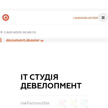
CAHEADER.GETTEST
CAHEADER.SEARCH
document.dossier
ІТ СТУДІЯ
ДЕВЕЛОПМЕНТ
riskFactors.title
0
0
0