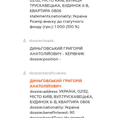
02132, МІСТО КИЇВ, ВУЛИЦЯ
ТРУСКАВЕЦЬКА, БУДИНОК 6 В,
КВАРТИРА 0806
statements.nationality:
Україна
Розмір внеску до статутного
фонду (грн.):
1 000
(100 %)
dossier.heads:
ДИНЬГОВСЬКИЙ ГРИГОРІЙ
АНАТОЛІЙОВИЧ
-
КЕРІВНИК
dossier.position -
dossier.beneficiaries:
ДИНЬГОВСЬКИЙ ГРИГОРІЙ
АНАТОЛІЙОВИЧ
dossier.address:
УКРАЇНА, 02132,
МІСТО КИЇВ, ВУЛ.ТРУСКАВЕЦЬКА,
БУДИНОК 6-В, КВАРТИРА 0806
dossier.nationality:
Україна
dossier.benefInterest:
90
dossier.benefType:
Не прямий