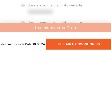
dossier.commercial_info.website
XXXXXXXXXX
dossier.commercial_info.activity
freemium.actualData
XXXXXXXXXX
document.dueToDate
18.05.24
SEARCH.ONMONITORING
freemium.exampleText_1
freemium.exampleText_2
freemium.anonymousPerSearch2
FREEMIUM.DETAILS
FREEMIUM.REGISTER