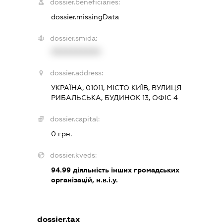
dossier.beneficiaries:
dossier.missingData
dossier.smida:
XXXXXXXXXX
dossier.address:
УКРАЇНА, 01011, МІСТО КИЇВ, ВУЛИЦЯ
РИБАЛЬСЬКА, БУДИНОК 13, ОФІС 4
dossier.capital:
0 грн.
dossier.kveds:
94.99
діяльність інших громадських
організацій, н.в.і.у.
dossier.tax