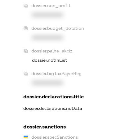
dossier.non_profit
XXXXXXXXXX
dossier.budget_dotation
XXXXXXXXXX
dossier.palne_akciz
dossier.notInList
dossier.bigTaxPayerReg
XXXXXXXXXX
dossier.declarations.title
dossier.declarations.noData
dossier.sanctions
dossier.specSanctions