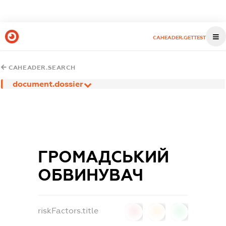
CAHEADER.GETTEST
CAHEADER.SEARCH
document.dossier
ГРОМАДСЬКИЙ
ОБВИНУВАЧ
riskFactors.title
0
0
0