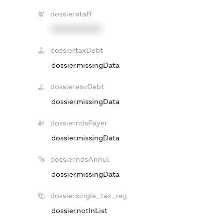
dossier.staff
XXXXXXXXXX
dossier.taxDebt
dossier.missingData
dossier.esvDebt
dossier.missingData
dossier.ndsPayer
dossier.missingData
dossier.ndsAnnul
dossier.missingData
dossier.single_tax_reg
dossier.notInList