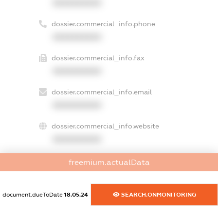
XXXXXXXXXX
dossier.commercial_info.phone
XXXXXXXXXX
dossier.commercial_info.fax
XXXXXXXXXX
dossier.commercial_info.email
XXXXXXXXXX
dossier.commercial_info.website
XXXXXXXXXX
dossier.commercial_info.activity
freemium.actualData
XXXXXXXXXX
document.dueToDate
18.05.24
SEARCH.ONMONITORING
freemium.exampleText_1