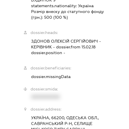
БУДИНОК 9
statements.nationality:
Україна
Розмір внеску до статутного фонду
(грн.):
500
(100 %)
dossier.heads:
ЗДОНОВ ОЛЕКСІЙ СЕРГІЙОВИЧ
-
КЕРІВНИК
- dossier.from 15.02.18
dossier.position -
dossier.beneficiaries:
dossier.missingData
dossier.smida:
XXXXXXXXXX
dossier.address:
УКРАЇНА, 66200, ОДЕСЬКА ОБЛ.,
САВРАНСЬКИЙ Р-Н, СЕЛИЩЕ