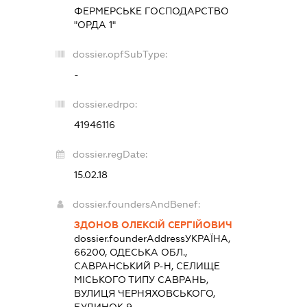
ФЕРМЕРСЬКЕ ГОСПОДАРСТВО
"ОРДА 1"
dossier.opfSubType:
-
dossier.edrpo:
41946116
dossier.regDate:
15.02.18
dossier.foundersAndBenef:
ЗДОНОВ ОЛЕКСІЙ СЕРГІЙОВИЧ
dossier.founderAddress
УКРАЇНА,
66200, ОДЕСЬКА ОБЛ.,
САВРАНСЬКИЙ Р-Н, СЕЛИЩЕ
МІСЬКОГО ТИПУ САВРАНЬ,
ВУЛИЦЯ ЧЕРНЯХОВСЬКОГО,