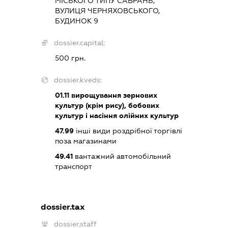
МІСЬКОГО ТИПУ САВРАНЬ,
ВУЛИЦЯ ЧЕРНЯХОВСЬКОГО,
БУДИНОК 9
dossier.capital:
500 грн.
dossier.kveds:
01.11
вирощування зернових
культур (крім рису), бобових
культур і насіння олійних культур
47.99
інші види роздрібної торгівлі
поза магазинами
49.41
вантажний автомобільний
транспорт
dossier.tax
dossier.staff