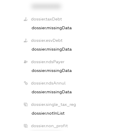
XXXXXXXXXX
dossier.taxDebt
dossier.missingData
dossier.esvDebt
dossier.missingData
dossier.ndsPayer
dossier.missingData
dossier.ndsAnnul
dossier.missingData
dossier.single_tax_reg
dossier.notInList
dossier.non_profit