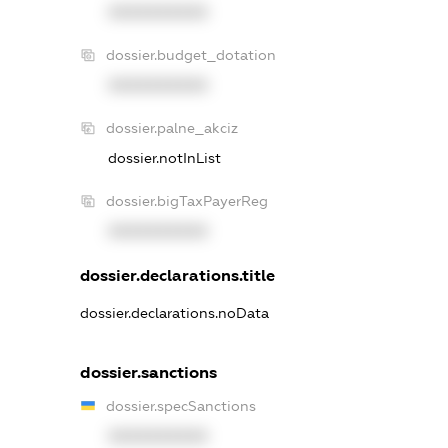
XXXXXXXXXX
dossier.budget_dotation
XXXXXXXXXX
dossier.palne_akciz
dossier.notInList
dossier.bigTaxPayerReg
XXXXXXXXXX
dossier.declarations.title
dossier.declarations.noData
dossier.sanctions
dossier.specSanctions
XXXXXXXXXX