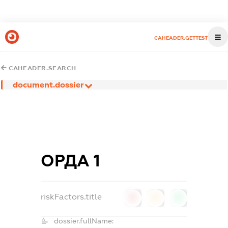
CAHEADER.GETTEST
CAHEADER.SEARCH
document.dossier
ОРДА 1
riskFactors.title
0
0
0
dossier.fullName: