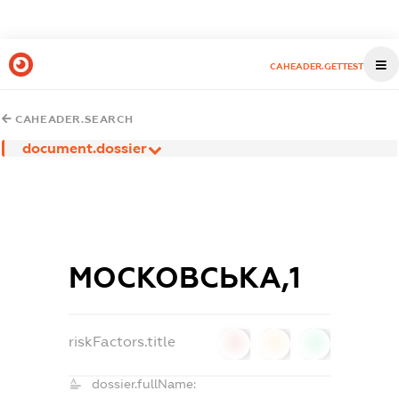
CAHEADER.GETTEST
CAHEADER.SEARCH
document.dossier
МОСКОВСЬКА,1
riskFactors.title
0
0
0
dossier.fullName: