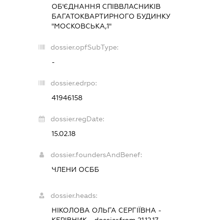
ОБ'ЄДНАННЯ СПІВВЛАСНИКІВ
БАГАТОКВАРТИРНОГО БУДИНКУ
"МОСКОВСЬКА,1"
dossier.opfSubType:
-
dossier.edrpo:
41946158
dossier.regDate:
15.02.18
dossier.foundersAndBenef:
ЧЛЕНИ ОСББ
dossier.heads:
НІКОЛОВА ОЛЬГА СЕРГІЇВНА
-
КЕРІВНИК
- dossier.from 21.12.17