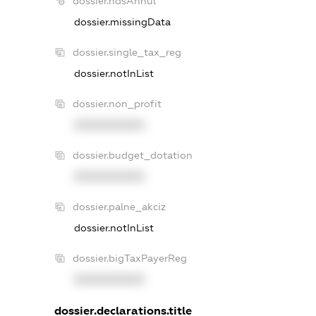
dossier.ndsAnnul
dossier.missingData
dossier.single_tax_reg
dossier.notInList
dossier.non_profit
XXXXXXXXXX
dossier.budget_dotation
XXXXXXXXXX
dossier.palne_akciz
dossier.notInList
dossier.bigTaxPayerReg
XXXXXXXXXX
dossier.declarations.title