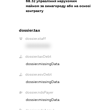
68.32
управління нерухомим
майном за винагороду або на основі
контракту
dossier.tax
dossier.staff
XXXXXXXXXX
dossier.taxDebt
dossier.missingData
dossier.esvDebt
dossier.missingData
dossier.ndsPayer
dossier.missingData