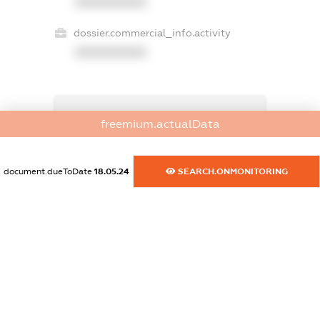
XXXXXXXXXX
dossier.commercial_info.activity
XXXXXXXXXX
freemium.exampleText_1
freemium.actualData
freemium.exampleText_2
freemium.anonymousPerSearch2
FREEMIUM.DETAILS
document.dueToDate
18.05.24
SEARCH.ONMONITORING
FREEMIUM.REGISTER