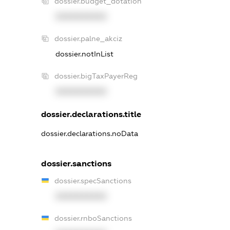
dossier.budget_dotation
XXXXXXXXXX
dossier.palne_akciz
dossier.notInList
dossier.bigTaxPayerReg
XXXXXXXXXX
dossier.declarations.title
dossier.declarations.noData
dossier.sanctions
dossier.specSanctions
XXXXXXXXXX
dossier.rnboSanctions