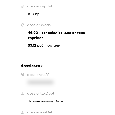
dossier.capital:
100 грн.
dossier.kveds:
46.90
неспеціалізована оптова
торгівля
63.12
веб-портали
dossier.tax
dossier.staff
XXXXXXXXXX
dossier.taxDebt
dossier.missingData
dossier.esvDebt