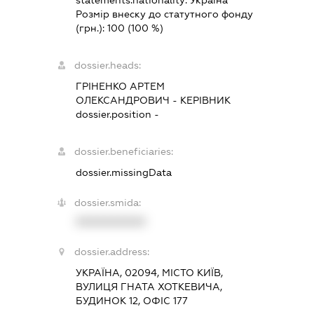
statements.nationality:
Україна
Розмір внеску до статутного фонду
(грн.):
100
(100 %)
dossier.heads:
ГРІНЕНКО АРТЕМ
ОЛЕКСАНДРОВИЧ
-
КЕРІВНИК
dossier.position -
dossier.beneficiaries:
dossier.missingData
dossier.smida:
XXXXXXXXXX
dossier.address:
УКРАЇНА, 02094, МІСТО КИЇВ,
ВУЛИЦЯ ГНАТА ХОТКЕВИЧА,
БУДИНОК 12, ОФІС 177