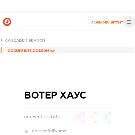
CAHEADER.GETTEST
CAHEADER.SEARCH
document.dossier
ВОТЕР ХАУС
riskFactors.title
0
0
0
dossier.fullName: