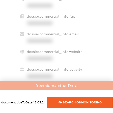
XXXXXXXXXX
dossier.commercial_info.fax
XXXXXXXXXX
dossier.commercial_info.email
XXXXXXXXXX
dossier.commercial_info.website
XXXXXXXXXX
dossier.commercial_info.activity
XXXXXXXXXX
freemium.actualData
freemium.exampleText_1
freemium.exampleText_2
document.dueToDate
18.05.24
SEARCH.ONMONITORING
freemium.anonymousPerSearch2