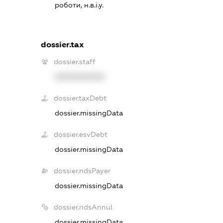
роботи, н.в.і.у.
dossier.tax
dossier.staff
XXXXXXXXXX
dossier.taxDebt
dossier.missingData
dossier.esvDebt
dossier.missingData
dossier.ndsPayer
dossier.missingData
dossier.ndsAnnul
dossier.missingData