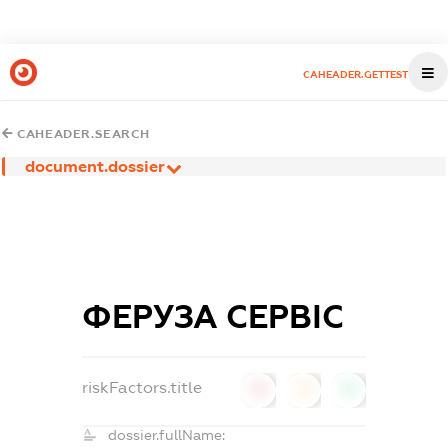
CAHEADER.GETTEST
CAHEADER.SEARCH
document.dossier
ФЕРУЗА СЕРВІС
riskFactors.title
0
0
0
dossier.fullName: