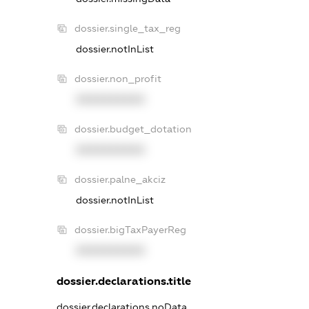
dossier.single_tax_reg
dossier.notInList
dossier.non_profit
XXXXXXXXXX
dossier.budget_dotation
XXXXXXXXXX
dossier.palne_akciz
dossier.notInList
dossier.bigTaxPayerReg
XXXXXXXXXX
dossier.declarations.title
dossier.declarations.noData