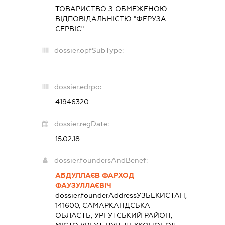
ТОВАРИСТВО З ОБМЕЖЕНОЮ
ВІДПОВІДАЛЬНІСТЮ "ФЕРУЗА
СЕРВІС"
dossier.opfSubType:
-
dossier.edrpo:
41946320
dossier.regDate:
15.02.18
dossier.foundersAndBenef:
АБДУЛЛАЄВ ФАРХОД
ФАУЗУЛЛАЄВІЧ
dossier.founderAddress
УЗБЕКИСТАН,
141600, САМАРКАНДСЬКА
ОБЛАСТЬ, УРГУТСЬКИЙ РАЙОН,