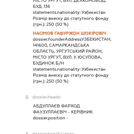
МІСТО УРГУТ, ВУЛ. ДЕХКОНОБОД,
БУД. 136
statements.nationality:
Узбекистан
Розмір внеску до статутного фонду
(грн.):
250
(50 %)
НАСІМОВ ГАФУРЖОН ШОКІРОВІЧ
dossier.founderAddress
УЗБЕКИСТАН,
141600, САМАРКАНДСЬКА
ОБЛАСТЬ, УРГУТСЬКИЙ РАЙОН,
МІСТО УРГУТ, ВУЛ. У. ЮСУПОВА,
БУДИНОК Б/Н
statements.nationality:
Узбекистан
Розмір внеску до статутного фонду
(грн.):
250
(50 %)
dossier.heads:
АБДУЛЛАЄВ ФАРХОД
ФАУЗУЛЛАЄВІЧ
-
КЕРІВНИК
dossier.position -
dossier.beneficiaries: