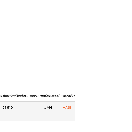
ns.personStatus
dossier.declarations.amount
dossier.declarations.currency
dossier.declarations.source
91 519
UAH
НАЗК