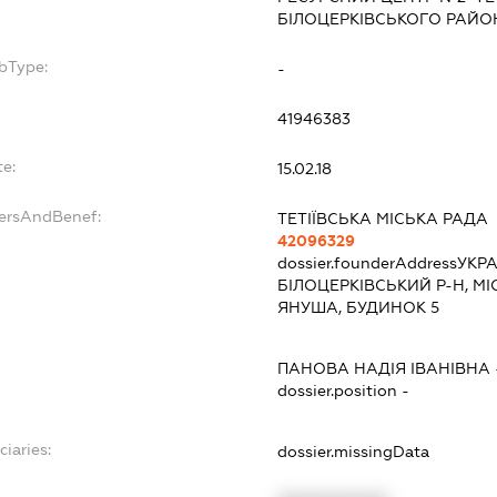
БІЛОЦЕРКІВСЬКОГО РАЙОН
bType:
-
41946383
te:
15.02.18
dersAndBenef:
ТЕТІЇВСЬКА МІСЬКА РАДА
42096329
dossier.founderAddress
УКРА
БІЛОЦЕРКІВСЬКИЙ Р-Н, МІ
ЯНУША, БУДИНОК 5
:
ПАНОВА НАДІЯ ІВАНІВНА
dossier.position -
ciaries:
dossier.missingData