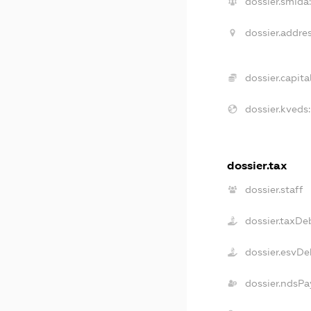
dossier.smida
dossier.addres
dossier.capital
dossier.kveds:
dossier.tax
dossier.staff
dossier.taxDe
dossier.esvDe
dossier.ndsPa