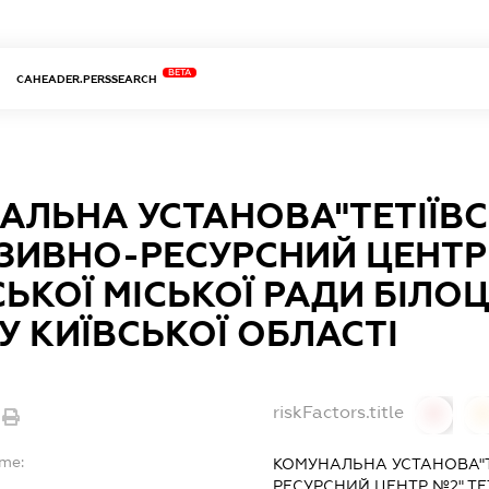
BETA
CAHEADER.PERSSEARCH
АЛЬНА УСТАНОВА"ТЕТІЇВ
ЗИВНО-РЕСУРСНИЙ ЦЕНТР
СЬКОЇ МІСЬКОЇ РАДИ БІЛО
У КИЇВСЬКОЇ ОБЛАСТІ
riskFactors.title
0
ame:
КОМУНАЛЬНА УСТАНОВА"Т
РЕСУРСНИЙ ЦЕНТР №2" ТЕТ