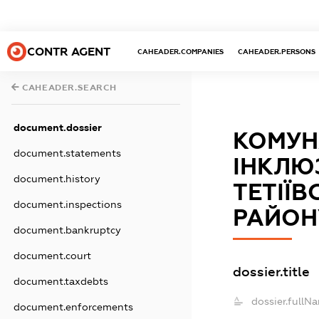
CONTR AGENT
CAHEADER.COMPANIES
CAHEADER.PERSONS
CAHEADER.SEARCH
document.dossier
КОМУН
document.statements
ІНКЛЮ
document.history
ТЕТІЇВ
document.inspections
РАЙОН
document.bankruptcy
document.court
dossier.title
document.taxdebts
dossier.fullN
document.enforcements