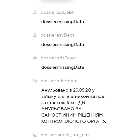
dossier.taxDebt
dossier.missingData
dossier.esvDebt
dossier.missingData
dossier.ndsPayer
dossier.missingData
dossier.ndsAnnul
Анульовано з 29.09.20 у
зв'язку з:
є платником єд.под.
за ставкою без ПДВ
АНУЛЬОВАНО ЗА
САМОСТIЙНИМ РIШЕННЯМ
КОНТРОЛЮЮЧОГО ОРГАНУ.
dossier.single_tax_reg