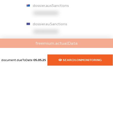
dossier.ausSanctions
XXXXXXXXXX
dossier.euSanctions
XXXXXXXXXX
dossier.japanSanctions
freemium.actualData
XXXXXXXXXX
document.dueToDate
05.05.25
SEARCH.ONMONITORING
dossier.canadaSanctions
XXXXXXXXXX
dossier.rfSanctions
XXXXXXXXXX
dossier.russian_reg_title
XXXXXXXXXX