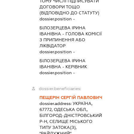
ТОМУ ЧИСЛІ ПІДПИСУВАТИ
ДОГОВОРИ ТОЩО
(ВІДПОВІДНО ДО СТАТУТУ)
dossier.position -
БІЛОЗЕРЦЕВА ІРИНА
ІВАНІВНА
-
ГОЛОВА КОМІСІЇ
З ПРИПИНЕННЯ АБО
ЛІКВІДАТОР
dossier.position -
БІЛОЗЕРЦЕВА ІРИНА
ІВАНІВНА
-
КЕРІВНИК
dossier.position -
dossier.beneficiaries:
ПЕЩЕРІН СЕРГІЙ ПАВЛОВИЧ
dossier.address:
УКРАЇНА,
67772, ОДЕСЬКА ОБЛ.,
БІЛГОРОД-ДНІСТРОВСЬКИЙ
Р-Н, СЕЛИЩЕ МІСЬКОГО
ТИПУ ЗАТОКА(З),
"РАЙДУЖНИЙ",