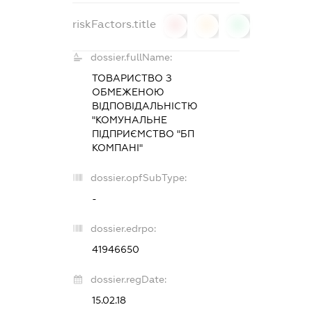
riskFactors.title
0
0
0
dossier.fullName:
ТОВАРИСТВО З
ОБМЕЖЕНОЮ
ВІДПОВІДАЛЬНІСТЮ
"КОМУНАЛЬНЕ
ПІДПРИЄМСТВО "БП
КОМПАНІ"
dossier.opfSubType:
-
dossier.edrpo:
41946650
dossier.regDate:
15.02.18