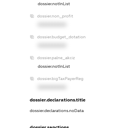
dossier.notInList
dossier.non_profit
XXXXXXXXXX
dossier.budget_dotation
XXXXXXXXXX
dossier.palne_akciz
dossier.notInList
dossier.bigTaxPayerReg
XXXXXXXXXX
dossier.declarations.title
dossier.declarations.noData
dossier.sanctions