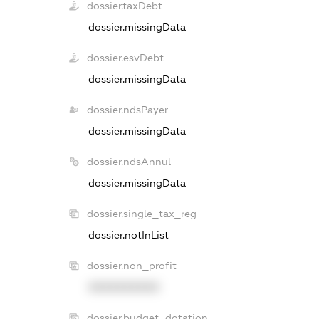
dossier.taxDebt
dossier.missingData
dossier.esvDebt
dossier.missingData
dossier.ndsPayer
dossier.missingData
dossier.ndsAnnul
dossier.missingData
dossier.single_tax_reg
dossier.notInList
dossier.non_profit
XXXXXXXXXX
dossier.budget_dotation