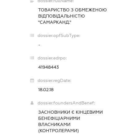
dossier.fullName:
ТОВАРИСТВО З ОБМЕЖЕНОЮ
ВІДПОВІДАЛЬНІСТЮ
"САМАРКАНД."
dossier.opfSubType:
-
dossier.edrpo:
41948443
dossier.regDate:
18.02.18
dossier.foundersAndBenef:
ЗАСНОВНИКИ Є КІНЦЕВИМИ
БЕНЕФІЦІАРНИМИ
ВЛАСНИКАМИ
(КОНТРОЛЕРАМИ)