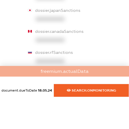
dossier.japanSanctions
XXXXXXXXXX
dossier.canadaSanctions
XXXXXXXXXX
dossier.rfSanctions
XXXXXXXXXX
freemium.actualData
dossier.russian_reg_title
XXXXXXXXXX
document.dueToDate
18.05.24
SEARCH.ONMONITORING
dossier.commercial_info.title
dossier.commercial_info.postal_address
XXXXXXXXXX
dossier.commercial_info.phone