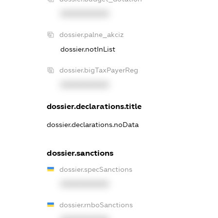
XXXXXXXXXX
dossier.palne_akciz
dossier.notInList
dossier.bigTaxPayerReg
XXXXXXXXXX
dossier.declarations.title
dossier.declarations.noData
dossier.sanctions
dossier.specSanctions
XXXXXXXXXX
dossier.rnboSanctions