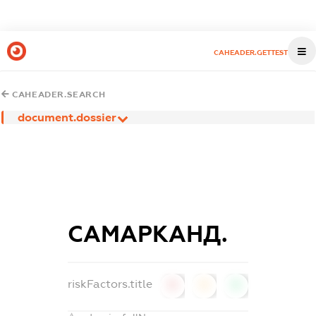
CAHEADER.GETTEST
CAHEADER.SEARCH
document.dossier
САМАРКАНД.
riskFactors.title
0
0
0