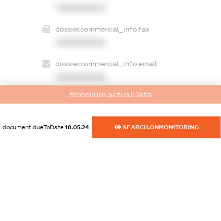
XXXXXXXXXX
dossier.commercial_info.fax
XXXXXXXXXX
dossier.commercial_info.email
XXXXXXXXXX
freemium.actualData
dossier.commercial_info.website
XXXXXXXXXX
document.dueToDate
18.05.24
SEARCH.ONMONITORING
dossier.commercial_info.activity
XXXXXXXXXX
freemium.exampleText_1
freemium.exampleText_2
freemium.anonymousPerSearch2