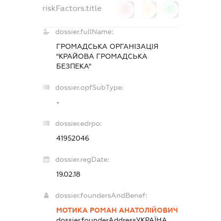
riskFactors.title
0
0
0
dossier.fullName:
ГРОМАДСЬКА ОРГАНІЗАЦІЯ
"КРАЙОВА ГРОМАДСЬКА
БЕЗПЕКА"
dossier.opfSubType:
-
dossier.edrpo:
41952046
dossier.regDate:
19.02.18
dossier.foundersAndBenef:
МОТИКА РОМАН АНАТОЛІЙОВИЧ
dossier.founderAddress
УКРАЇНА,