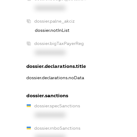
XXXXXXXXXX
dossier.palne_akciz
dossier.notInList
dossier.bigTaxPayerReg
XXXXXXXXXX
dossier.declarations.title
dossier.declarations.noData
dossier.sanctions
dossier.specSanctions
XXXXXXXXXX
dossier.rnboSanctions