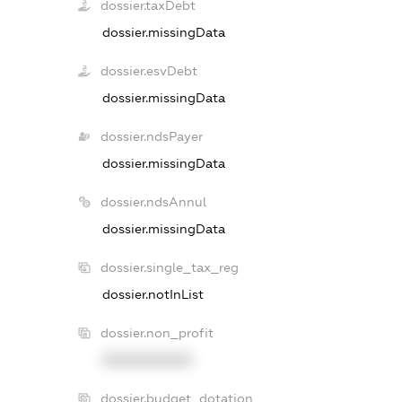
dossier.taxDebt
dossier.missingData
dossier.esvDebt
dossier.missingData
dossier.ndsPayer
dossier.missingData
dossier.ndsAnnul
dossier.missingData
dossier.single_tax_reg
dossier.notInList
dossier.non_profit
XXXXXXXXXX
dossier.budget_dotation