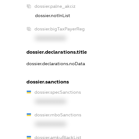
dossier.palne_akciz
dossier.notInList
dossier.bigTaxPayerReg
XXXXXXXXXX
dossier.declarations.title
dossier.declarations.noData
dossier.sanctions
dossier.specSanctions
XXXXXXXXXX
dossier.rnboSanctions
XXXXXXXXXX
dossier.amkuBlackList