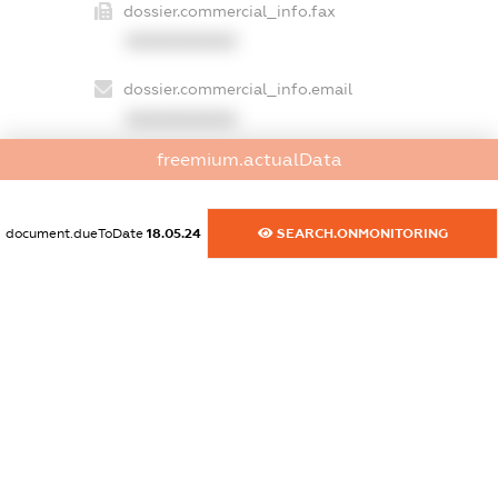
dossier.commercial_info.fax
XXXXXXXXXX
dossier.commercial_info.email
XXXXXXXXXX
freemium.actualData
dossier.commercial_info.website
XXXXXXXXXX
document.dueToDate
18.05.24
SEARCH.ONMONITORING
dossier.commercial_info.activity
XXXXXXXXXX
freemium.exampleText_1
freemium.exampleText_2
freemium.anonymousPerSearch2
FREEMIUM.DETAILS
FREEMIUM.REGISTER