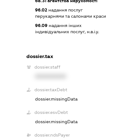
68.31
агентства нерухомості
96.02
надання послуг
перукарнями та салонами краси
96.09
надання інших
індивідуальних послуг, н.в.і.у.
dossier.tax
dossier.staff
XXXXXXXXXX
dossier.taxDebt
dossier.missingData
dossier.esvDebt
dossier.missingData
dossier.ndsPayer