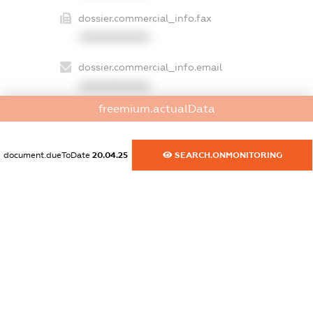
dossier.commercial_info.fax
XXXXXXXXXX
dossier.commercial_info.email
XXXXXXXXXX
freemium.actualData
dossier.commercial_info.website
XXXXXXXXXX
document.dueToDate
20.04.25
SEARCH.ONMONITORING
dossier.commercial_info.activity
XXXXXXXXXX
freemium.exampleText_1
freemium.exampleText_2
freemium.anonymousPerSearch2
FREEMIUM.DETAILS