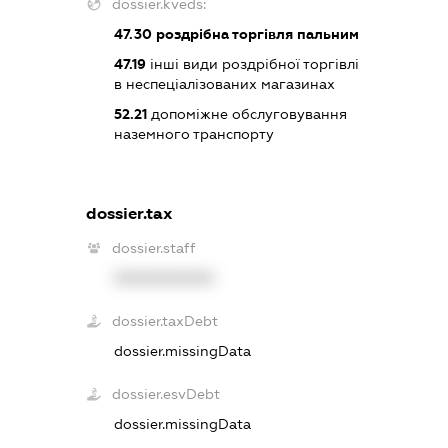
dossier.kveds:
47.30
роздрібна торгівля пальним
47.19
інші види роздрібної торгівлі
в неспеціалізованих магазинах
52.21
допоміжне обслуговування
наземного транспорту
dossier.tax
dossier.staff
XXXXXXXXXX
dossier.taxDebt
dossier.missingData
dossier.esvDebt
dossier.missingData