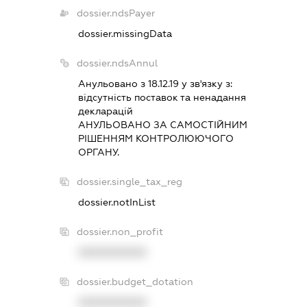
dossier.ndsPayer
dossier.missingData
dossier.ndsAnnul
Анульовано з 18.12.19 у зв'язку з:
вiдсутнiсть поставок та ненадання
декларацiй
АНУЛЬОВАНО ЗА САМОСТIЙНИМ
РIШЕННЯМ КОНТРОЛЮЮЧОГО
ОРГАНУ.
dossier.single_tax_reg
dossier.notInList
dossier.non_profit
XXXXXXXXXX
dossier.budget_dotation
XXXXXXXXXX