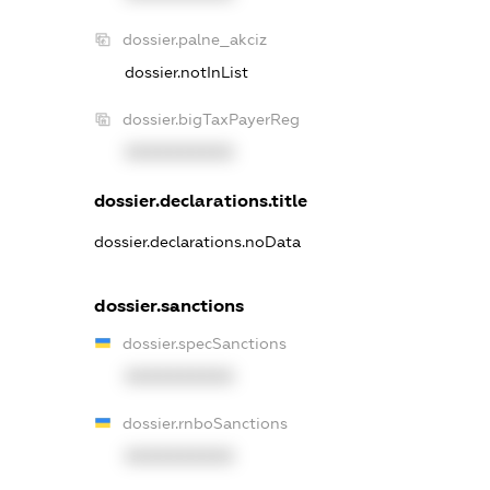
dossier.palne_akciz
dossier.notInList
dossier.bigTaxPayerReg
XXXXXXXXXX
dossier.declarations.title
dossier.declarations.noData
dossier.sanctions
dossier.specSanctions
XXXXXXXXXX
dossier.rnboSanctions
XXXXXXXXXX