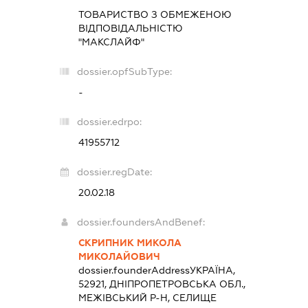
ТОВАРИСТВО З ОБМЕЖЕНОЮ
ВІДПОВІДАЛЬНІСТЮ
"МАКСЛАЙФ"
dossier.opfSubType:
-
dossier.edrpo:
41955712
dossier.regDate:
20.02.18
dossier.foundersAndBenef:
СКРИПНИК МИКОЛА
МИКОЛАЙОВИЧ
dossier.founderAddress
УКРАЇНА,
52921, ДНІПРОПЕТРОВСЬКА ОБЛ.,
МЕЖІВСЬКИЙ Р-Н, СЕЛИЩЕ