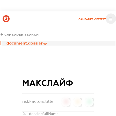
CAHEADER.GETTEST
CAHEADER.SEARCH
document.dossier
МАКСЛАЙФ
riskFactors.title
0
0
0
dossier.fullName: