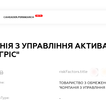
BETA
CAHEADER.PERSSEARCH
НІЯ З УПРАВЛІННЯ АКТИВ
ГРІС"
riskFactors.title
0
0
me:
ТОВАРИСТВО З ОБМЕЖЕН
"КОМПАНІЯ З УПРАВЛІННЯ
bType:
-