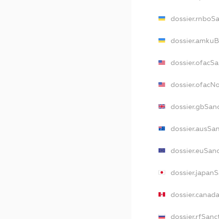
dossier.rnboS
dossier.amkuB
dossier.ofacS
dossier.ofac
dossier.gbSan
dossier.ausSa
dossier.euSan
dossier.japan
dossier.canad
dossier.rfSanc