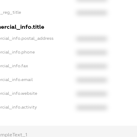
n_reg_title
XXXXXXXXXX
rcial_info.title
rcial_info.postal_address
XXXXXXXXXX
rcial_info.phone
XXXXXXXXXX
rcial_info.fax
XXXXXXXXXX
rcial_info.email
XXXXXXXXXX
rcial_info.website
XXXXXXXXXX
cial_info.activity
XXXXXXXXXX
ampleText_1