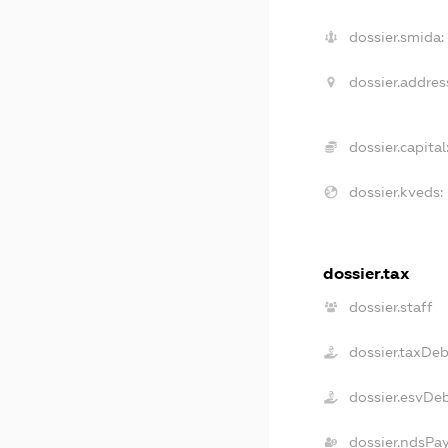
dossier.smida:
dossier.addres
dossier.capital
dossier.kveds:
dossier.tax
dossier.staff
dossier.taxDe
dossier.esvDe
dossier.ndsPa