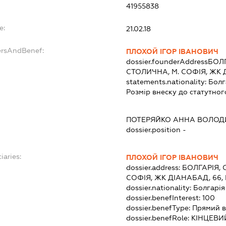
41955838
e:
21.02.18
ersAndBenef:
ПЛОХОЙ ІГОР ІВАНОВИЧ
dossier.founderAddress
БОЛГ
СТОЛИЧНА, М. СОФІЯ, ЖК ДІ
statements.nationality:
Болг
Розмір внеску до статутног
ПОТЕРЯЙКО АННА ВОЛОД
dossier.position -
iaries:
ПЛОХОЙ ІГОР ІВАНОВИЧ
dossier.address:
БОЛГАРІЯ, 
СОФІЯ, ЖК ДІАНАБАД, 66, П
dossier.nationality:
Болгарія
dossier.benefInterest:
100
dossier.benefType:
Прямий в
dossier.benefRole:
КІНЦЕВИ