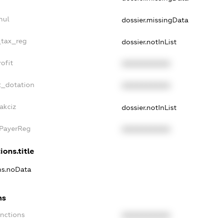
nul
dossier.missingData
_tax_reg
dossier.notInList
ofit
XXXXXXXXXX
t_dotation
XXXXXXXXXX
akciz
dossier.notInList
xPayerReg
XXXXXXXXXX
ions.title
ons.noData
ns
anctions
XXXXXXXXXX