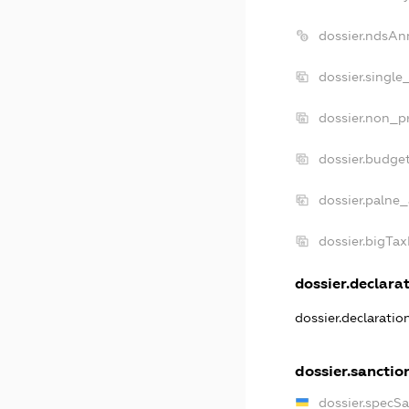
dossier.ndsAn
dossier.single
dossier.non_pr
dossier.budge
dossier.palne_
dossier.bigTa
dossier.declarat
dossier.declarati
dossier.sanctio
dossier.specS