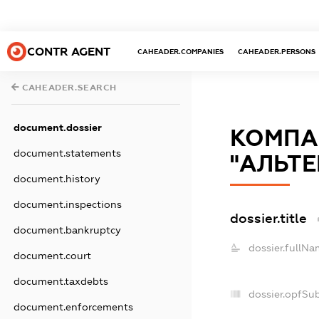
CONTR AGENT
CAHEADER.COMPANIES
CAHEADER.PERSONS
CAHEADER.SEARCH
document.dossier
КОМПА
document.statements
"АЛЬТЕ
document.history
document.inspections
dossier.title
document.bankruptcy
dossier.fullNa
document.court
document.taxdebts
dossier.opfSu
document.enforcements