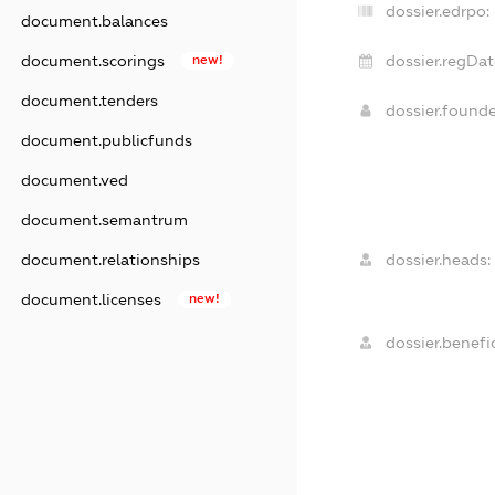
dossier.edrpo:
document.balances
dossier.regDat
document.scorings
new!
document.tenders
dossier.found
document.publicfunds
document.ved
document.semantrum
dossier.heads:
document.relationships
document.licenses
new!
dossier.benefic