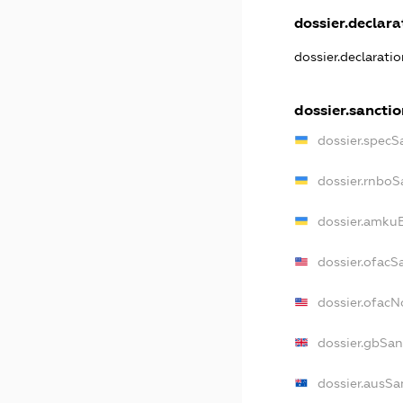
dossier.declarat
dossier.declarati
dossier.sanctio
dossier.specS
dossier.rnboS
dossier.amkuB
dossier.ofacS
dossier.ofac
dossier.gbSan
dossier.ausSa