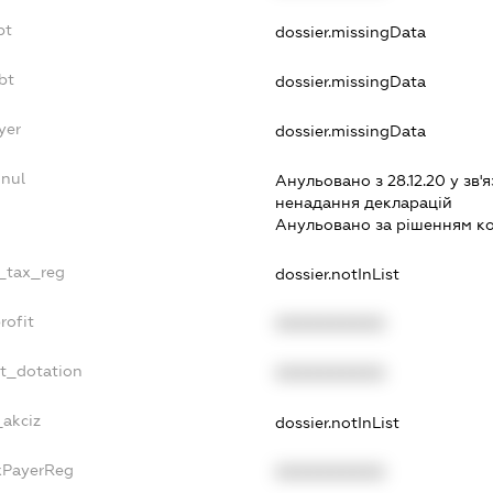
bt
dossier.missingData
bt
dossier.missingData
yer
dossier.missingData
nnul
Анульовано з 28.12.20 у зв'я
ненадання декларацiй
Анульовано за рiшенням к
e_tax_reg
dossier.notInList
rofit
XXXXXXXXXX
et_dotation
XXXXXXXXXX
_akciz
dossier.notInList
axPayerReg
XXXXXXXXXX