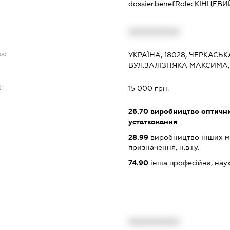
dossier.benefRole:
КІНЦЕВИ
XXXXXXXXXX
s:
УКРАЇНА, 18028, ЧЕРКАСЬК
ВУЛ.ЗАЛІЗНЯКА МАКСИМА,
:
15 000 грн.
26.70
виробництво оптични
устатковання
28.99
виробництво інших ма
призначення, н.в.і.у.
74.90
інша професійна, науков
XXXXXXXXXX