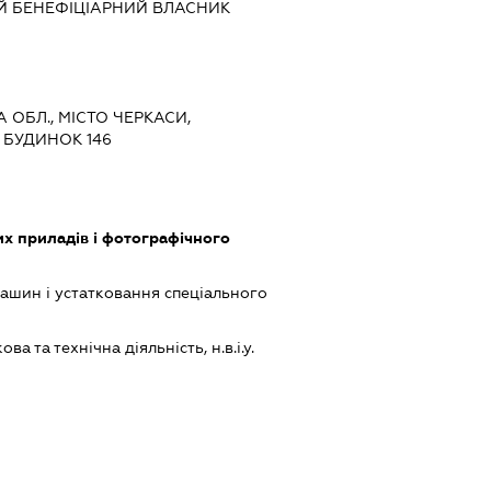
Й БЕНЕФІЦІАРНИЙ ВЛАСНИК
А ОБЛ., МІСТО ЧЕРКАСИ,
 БУДИНОК 146
х приладів і фотографічного
шин і устатковання спеціального
а та технічна діяльність, н.в.і.у.