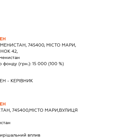
ЕН
МЕНИСТАН, 745400, МІСТО МАРИ,
НОК 42,
менистан
о фонду (грн.):
15 000
(100 %)
ЕН
-
КЕРІВНИК
ЕН
ТАН, 745400,МІСТО МАРИ,ВУЛИЦЯ
истан
ирішальний вплив