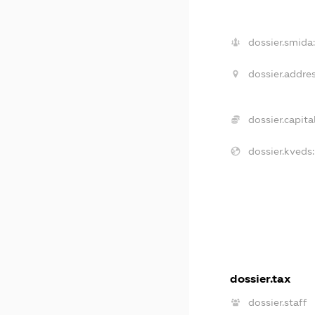
dossier.smida:
dossier.addres
dossier.capital
dossier.kveds:
dossier.tax
dossier.staff