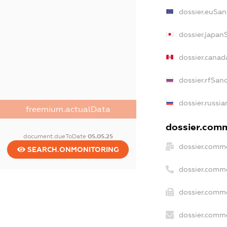
dossier.euSan
dossier.japan
dossier.canad
dossier.rfSan
dossier.russia
freemium.actualData
dossier.comm
document.dueToDate
05.05.25
dossier.comme
SEARCH.ONMONITORING
dossier.comm
dossier.comme
dossier.comme