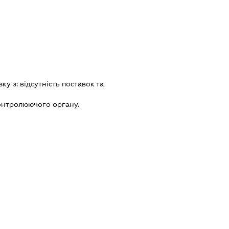
зку з:
вiдсутнiсть поставок та
онтролюючого органу.