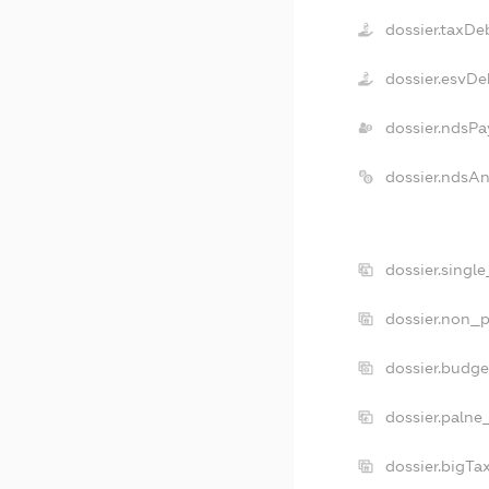
dossier.taxDe
dossier.esvDe
dossier.ndsPa
dossier.ndsA
dossier.singl
dossier.non_p
dossier.budg
dossier.palne
dossier.bigT