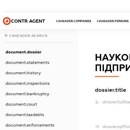
CONTR AGENT
CAHEADER.COMPANIES
CAHEADER.PERSONS
CAHEADER.SEARCH
document.dossier
НАУКО
document.statements
ПІДПР
document.history
document.inspections
dossier.title
document.bankruptcy
dossier.fullN
document.court
document.taxdebts
document.enforcements
dossier.opfSu