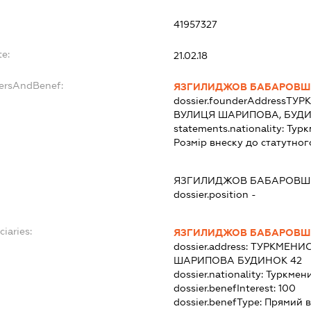
41957327
te:
21.02.18
dersAndBenef:
ЯЗГИЛИДЖОВ БАБАРОВШ
dossier.founderAddress
ТУРК
ВУЛИЦЯ ШАРИПОВА, БУДИ
statements.nationality:
Турк
Розмір внеску до статутног
ЯЗГИЛИДЖОВ БАБАРОВШ
dossier.position -
ciaries:
ЯЗГИЛИДЖОВ БАБАРОВШ
dossier.address:
ТУРКМЕНИС
ШАРИПОВА БУДИНОК 42
dossier.nationality:
Туркмен
dossier.benefInterest:
100
dossier.benefType:
Прямий в