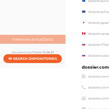
dossier.aus
dossier.euS
dossier.japa
dossier.can
freemium.actualData
dossier.rfSa
document.dueToDate
15.06.21
dossier.russ
SEARCH.ONMONITORING
dossier.comm
dossier.com
dossier.com
dossier.comm