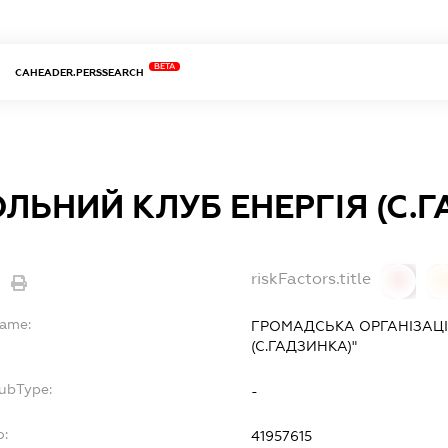
BETA
CAHEADER.PERSSEARCH
ЛЬНИЙ КЛУБ ЕНЕРГІЯ (С.
riskFactors.title
0
Name:
ГРОМАДСЬКА ОРГАНІЗАЦІ
(С.ГАДЗИНКА)"
SubType:
-
o:
41957615