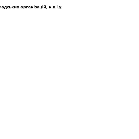
адських організацій, н.в.і.у.