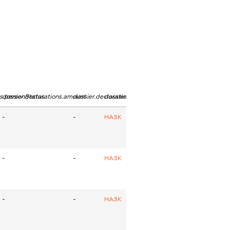
ns.personStatus
dossier.declarations.amount
dossier.declarations.currency
dossier.declarations.source
-
-
НАЗК
-
-
НАЗК
-
-
НАЗК