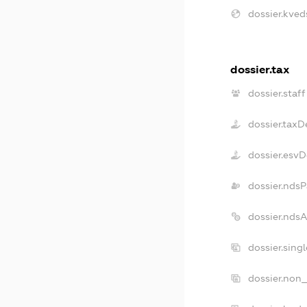
dossier.kved
dossier.tax
dossier.staff
dossier.taxD
dossier.esv
dossier.ndsP
dossier.nds
dossier.sing
dossier.non_