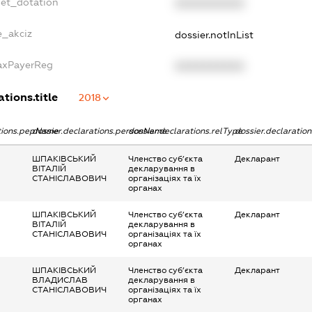
get_dotation
XXXXXXXXXX
e_akciz
dossier.notInList
TaxPayerReg
XXXXXXXXXX
ations.title
2018
ations.pepName
dossier.declarations.personName
dossier.declarations.relType
dossier.declaratio
ШПАКІВСЬКИЙ
Членство суб’єкта
Декларант
ВІТАЛІЙ
декларування в
СТАНІСЛАВОВИЧ
організаціях та їх
органах
ШПАКІВСЬКИЙ
Членство суб’єкта
Декларант
ВІТАЛІЙ
декларування в
СТАНІСЛАВОВИЧ
організаціях та їх
органах
ШПАКІВСЬКИЙ
Членство суб’єкта
Декларант
ВЛАДИСЛАВ
декларування в
СТАНІСЛАВОВИЧ
організаціях та їх
органах