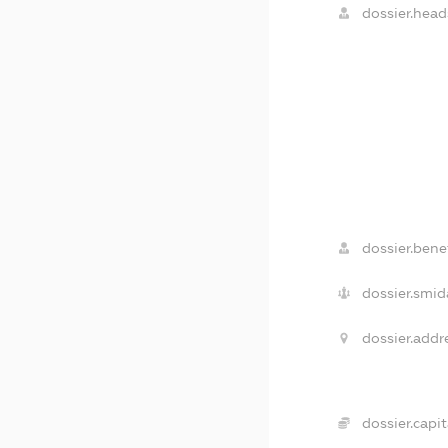
dossier.head
dossier.benef
dossier.smid
dossier.addr
dossier.capit