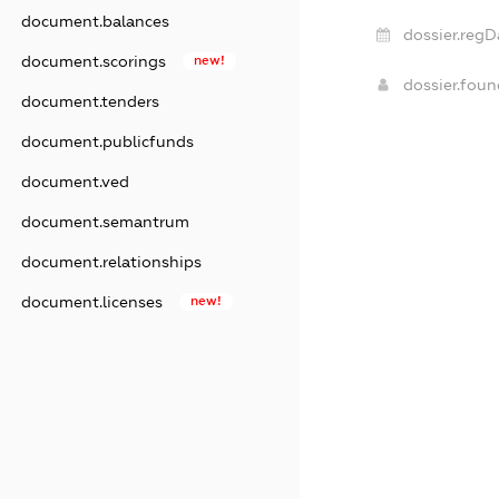
document.balances
dossier.regD
document.scorings
new!
dossier.fou
document.tenders
document.publicfunds
document.ved
document.semantrum
document.relationships
document.licenses
new!