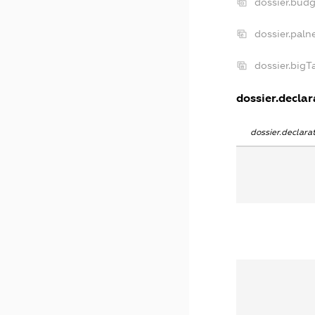
dossier.bud
dossier.paln
dossier.big
dossier.declar
dossier.declar