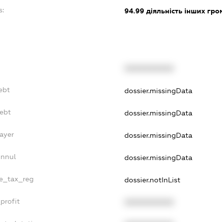
s:
94.99
діяльність інших гром
XXXXXXXXXX
ebt
dossier.missingData
Debt
dossier.missingData
ayer
dossier.missingData
Annul
dossier.missingData
le_tax_reg
dossier.notInList
profit
XXXXXXXXXX