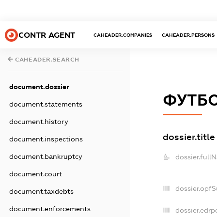
CONTR AGENT
CAHEADER.COMPANIES
CAHEADER.PERSONS
CAHEADER.SEARCH
document.dossier
ФУТБО
document.statements
document.history
dossier.title
document.inspections
document.bankruptcy
dossier.full
document.court
dossier.opf
document.taxdebts
document.enforcements
dossier.edrp