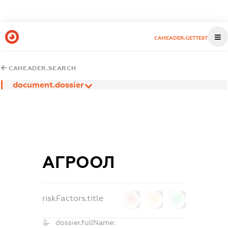
CAHEADER.GETTEST
CAHEADER.SEARCH
document.dossier
АГРООЛ
riskFactors.title
0
0
0
dossier.fullName: