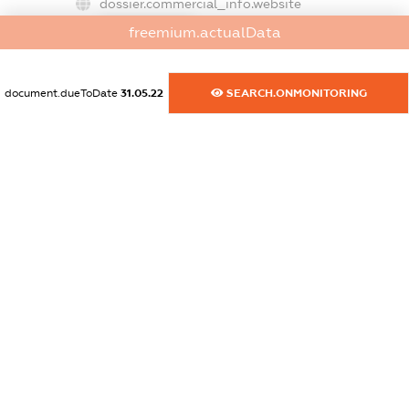
dossier.commercial_info.website
XXXXXXXXXX
freemium.actualData
dossier.commercial_info.activity
XXXXXXXXXX
document.dueToDate
31.05.22
SEARCH.ONMONITORING
freemium.exampleText_1
freemium.exampleText_2
freemium.anonymousPerSearch2
FREEMIUM.DETAILS
FREEMIUM.REGISTER