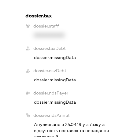
dossier.tax
dossier.staff
XXXXXXXXXX
dossier.taxDebt
dossier.missingData
dossier.esvDebt
dossier.missingData
dossier.ndsPayer
dossier.missingData
dossier.ndsAnnul
Анульовано з 25.04.19 у зв'язку з:
вiдсутнiсть поставок та ненадання
декларацiй