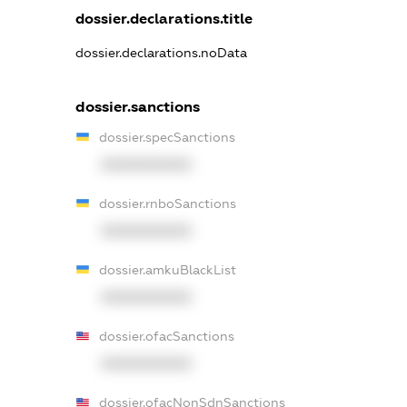
dossier.declarations.title
dossier.declarations.noData
dossier.sanctions
dossier.specSanctions
XXXXXXXXXX
dossier.rnboSanctions
XXXXXXXXXX
dossier.amkuBlackList
XXXXXXXXXX
dossier.ofacSanctions
XXXXXXXXXX
dossier.ofacNonSdnSanctions