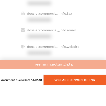
XXXXXXXXXX
dossier.commercial_info.fax
XXXXXXXXXX
dossier.commercial_info.email
XXXXXXXXXX
dossier.commercial_info.website
XXXXXXXXXX
dossier.commercial_info.activity
freemium.actualData
XXXXXXXXXX
document.dueToDate
13.03.18
SEARCH.ONMONITORING
freemium.exampleText_1
freemium.exampleText_2
freemium.anonymousPerSearch2