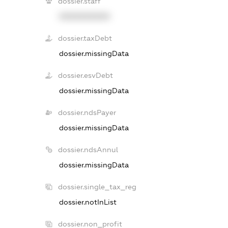
dossier.staff
XXXXXXXXXX
dossier.taxDebt
dossier.missingData
dossier.esvDebt
dossier.missingData
dossier.ndsPayer
dossier.missingData
dossier.ndsAnnul
dossier.missingData
dossier.single_tax_reg
dossier.notInList
dossier.non_profit