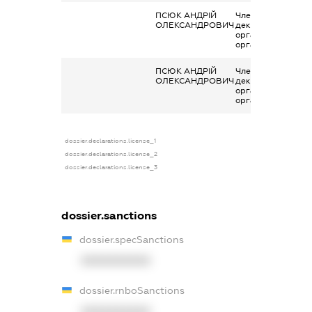
ПСЮК АНДРІЙ
Членство суб’єкта
ОЛЕКСАНДРОВИЧ
декларування в
організаціях та їх
органах
ПСЮК АНДРІЙ
Членство суб’єкта
ОЛЕКСАНДРОВИЧ
декларування в
організаціях та їх
органах
dossier.declarations.license_1
dossier.declarations.license_2
dossier.declarations.license_3
dossier.sanctions
dossier.specSanctions
XXXXXXXXXX
dossier.rnboSanctions
XXXXXXXXXX