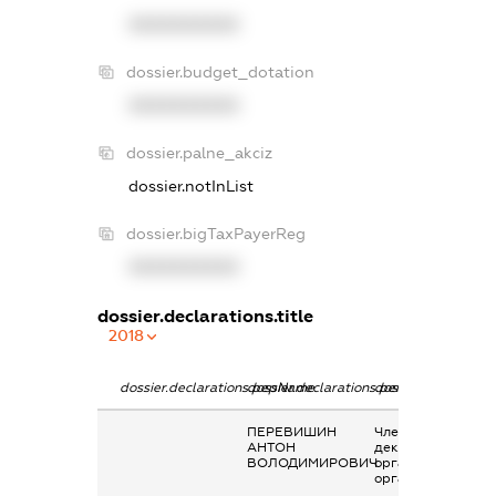
XXXXXXXXXX
dossier.budget_dotation
XXXXXXXXXX
dossier.palne_akciz
dossier.notInList
dossier.bigTaxPayerReg
XXXXXXXXXX
dossier.declarations.title
2018
dossier.declarations.pepName
dossier.declarations.personName
dossier.declaratio
ПЕРЕВИШИН
Членство суб’єкта
АНТОН
декларування в
ВОЛОДИМИРОВИЧ
організаціях та їх
органах