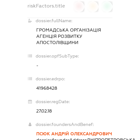
riskFactors.title
0
0
0
dossier.fullName:
ГРОМАДСЬКА ОРГАНІЗАЦІЯ
АГЕНЦІЯ РОЗВИТКУ
АПОСТОЛІВЩИНИ
dossier.opfSubType:
-
dossier.edrpo:
41968428
dossier.regDate:
27.02.18
dossier.foundersAndBenef:
ПСЮК АНДРІЙ ОЛЕКСАНДРОВИЧ
dossier.founderAddress
ДНІПРОПЕТРОВСЬКА