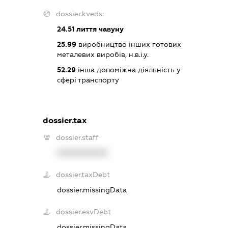
dossier.kveds:
24.51
лиття чавуну
25.99
виробництво інших готових
металевих виробів, н.в.і.у.
52.29
інша допоміжна діяльність у
сфері транспорту
dossier.tax
dossier.staff
XXXXXXXXXX
dossier.taxDebt
dossier.missingData
dossier.esvDebt
dossier.missingData