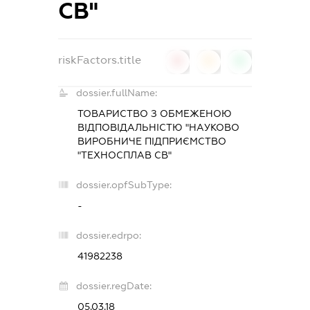
СВ"
riskFactors.title
0
0
0
dossier.fullName:
ТОВАРИСТВО З ОБМЕЖЕНОЮ
ВІДПОВІДАЛЬНІСТЮ "НАУКОВО
ВИРОБНИЧЕ ПІДПРИЄМСТВО
"ТЕХНОСПЛАВ СВ"
dossier.opfSubType:
-
dossier.edrpo:
41982238
dossier.regDate:
05.03.18