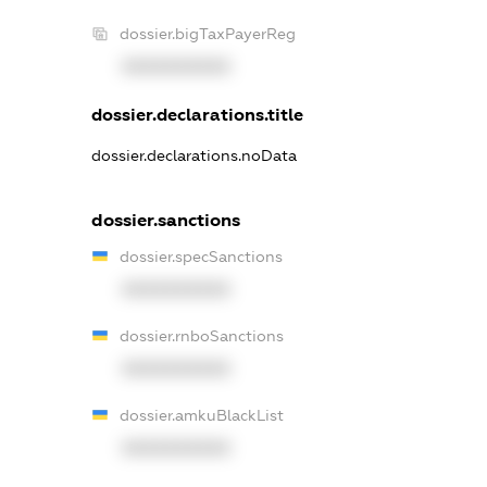
dossier.bigTaxPayerReg
XXXXXXXXXX
dossier.declarations.title
dossier.declarations.noData
dossier.sanctions
dossier.specSanctions
XXXXXXXXXX
dossier.rnboSanctions
XXXXXXXXXX
dossier.amkuBlackList
XXXXXXXXXX