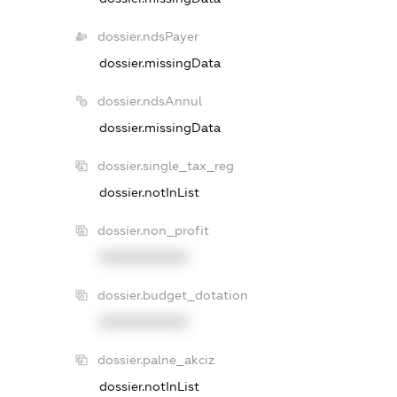
dossier.ndsPayer
dossier.missingData
dossier.ndsAnnul
dossier.missingData
dossier.single_tax_reg
dossier.notInList
dossier.non_profit
XXXXXXXXXX
dossier.budget_dotation
XXXXXXXXXX
dossier.palne_akciz
dossier.notInList