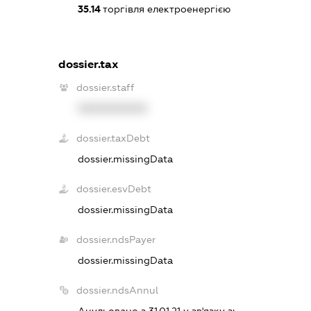
35.14
торгівля електроенергією
dossier.tax
dossier.staff
XXXXXXXXXX
dossier.taxDebt
dossier.missingData
dossier.esvDebt
dossier.missingData
dossier.ndsPayer
dossier.missingData
dossier.ndsAnnul