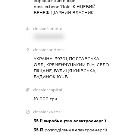
вирішальний вплив
dossier.benefRole:
КІНЦЕВИЙ
БЕНЕФІЦІАРНИЙ ВЛАСНИК
dossier.smida:
XXXXXXXXXX
dossier.address:
УКРАЇНА, 39701, ПОЛТАВСЬКА
ОБЛ., КРЕМЕНЧУЦЬКИЙ Р-Н, СЕЛО
ПІЩАНЕ, ВУЛИЦЯ КИЇВСЬКА,
БУДИНОК 101-В
dossier.capital:
10 000 грн.
dossier.kveds:
35.11
виробництво електроенергії
35.13
розподілення електроенергії