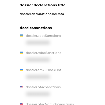
dossier.declarations.title
dossier.declarations.noData
dossier.sanctions
dossier.specSanctions
XXXXXXXXXX
dossier.rnboSanctions
XXXXXXXXXX
dossier.amkuBlackList
XXXXXXXXXX
dossier.ofacSanctions
XXXXXXXXXX
dossier.ofacNonSdnSanctions