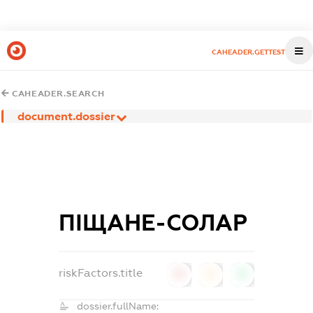
CAHEADER.GETTEST
CAHEADER.SEARCH
document.dossier
ПІЩАНЕ-СОЛАР
riskFactors.title
0
0
0
dossier.fullName: