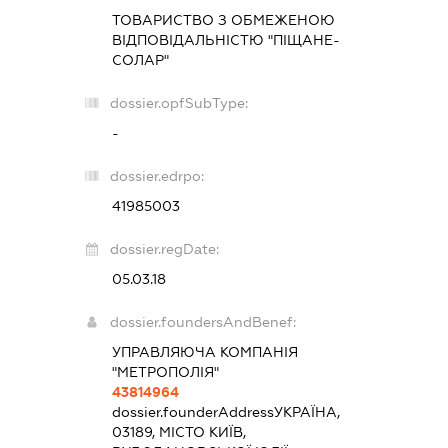
ТОВАРИСТВО З ОБМЕЖЕНОЮ
ВІДПОВІДАЛЬНІСТЮ "ПІЩАНЕ-
СОЛАР"
dossier.opfSubType:
-
dossier.edrpo:
41985003
dossier.regDate:
05.03.18
dossier.foundersAndBenef:
УПРАВЛЯЮЧА КОМПАНІЯ
"МЕТРОПОЛІЯ"
43814964
dossier.founderAddress
УКРАЇНА,
03189, МІСТО КИЇВ,