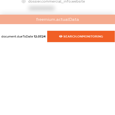
dossier.commercial_info.website
XXXXXXXXXX
dossier.commercial_info.activity
freemium.actualData
XXXXXXXXXX
document.dueToDate
12.07.24
SEARCH.ONMONITORING
freemium.exampleText_1
freemium.exampleText_2
freemium.anonymousPerSearch2
FREEMIUM.DETAILS
FREEMIUM.REGISTER