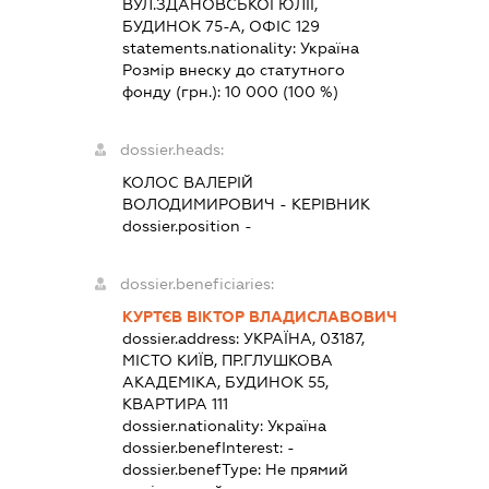
ВУЛ.ЗДАНОВСЬКОЇ ЮЛІЇ,
БУДИНОК 75-А, ОФІС 129
statements.nationality:
Україна
Розмір внеску до статутного
фонду (грн.):
10 000
(100 %)
dossier.heads:
КОЛОС ВАЛЕРІЙ
ВОЛОДИМИРОВИЧ
-
КЕРІВНИК
dossier.position -
dossier.beneficiaries:
КУРТЄВ ВІКТОР ВЛАДИСЛАВОВИЧ
dossier.address:
УКРАЇНА, 03187,
МІСТО КИЇВ, ПР.ГЛУШКОВА
АКАДЕМІКА, БУДИНОК 55,
КВАРТИРА 111
dossier.nationality:
Україна
dossier.benefInterest:
-
dossier.benefType:
Не прямий