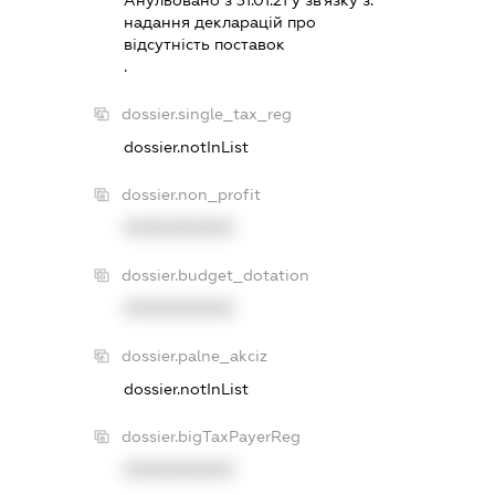
Анульовано з 31.01.21 у зв'язку з:
надання декларацiй про
вiдсутнiсть поставок
.
dossier.single_tax_reg
dossier.notInList
dossier.non_profit
XXXXXXXXXX
dossier.budget_dotation
XXXXXXXXXX
dossier.palne_akciz
dossier.notInList
dossier.bigTaxPayerReg
XXXXXXXXXX