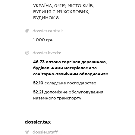
УКРАЇНА, 04119, МІСТО КИЇВ,
ВУЛИЦЯ СІМ'Ї ХОХЛОВИХ,
БУДИНОК 8
dossier.capital:
1 000 грн.
dossier.kveds:
46.73
оптова торгівля деревиною,
будівельними матеріалами та
санітарно-технічним обладнанням
52.10
складське господарство
52.21
допоміжне обслуговування
наземного транспорту
dossier.tax
dossier.staff