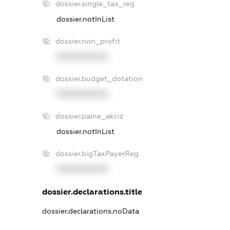
dossier.single_tax_reg
dossier.notInList
dossier.non_profit
XXXXXXXXXX
dossier.budget_dotation
XXXXXXXXXX
dossier.palne_akciz
dossier.notInList
dossier.bigTaxPayerReg
XXXXXXXXXX
dossier.declarations.title
dossier.declarations.noData