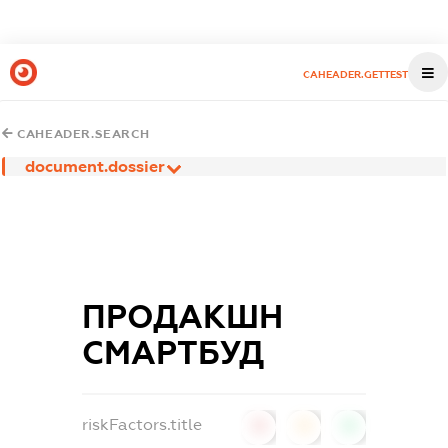
CAHEADER.GETTEST
CAHEADER.SEARCH
document.dossier
ПРОДАКШН
СМАРТБУД
riskFactors.title
0
0
0