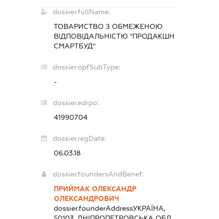
dossier.fullName:
ТОВАРИСТВО З ОБМЕЖЕНОЮ
ВІДПОВІДАЛЬНІСТЮ "ПРОДАКШН
СМАРТБУД"
dossier.opfSubType:
-
dossier.edrpo:
41990704
dossier.regDate:
06.03.18
dossier.foundersAndBenef:
ПРИЙМАК ОЛЕКСАНДР
ОЛЕКСАНДРОВИЧ
dossier.founderAddress
УКРАЇНА,
50103, ДНІПРОПЕТРОВСЬКА ОБЛ.,