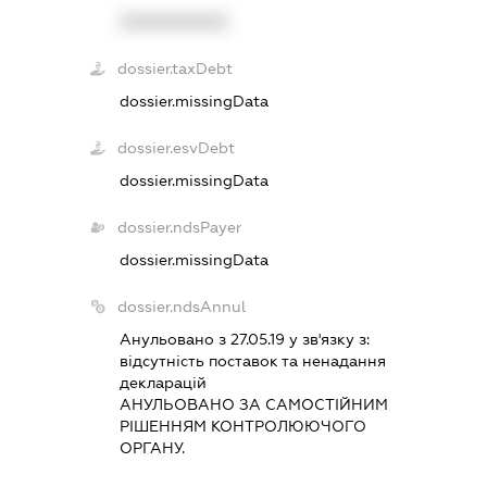
XXXXXXXXXX
dossier.taxDebt
dossier.missingData
dossier.esvDebt
dossier.missingData
dossier.ndsPayer
dossier.missingData
dossier.ndsAnnul
Анульовано з 27.05.19 у зв'язку з:
вiдсутнiсть поставок та ненадання
декларацiй
АНУЛЬОВАНО ЗА САМОСТIЙНИМ
РIШЕННЯМ КОНТРОЛЮЮЧОГО
ОРГАНУ.