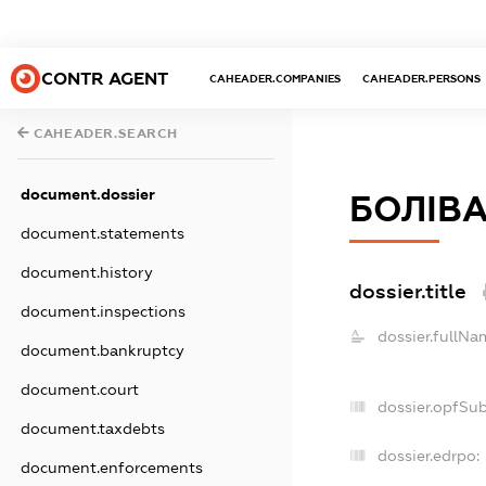
CONTR AGENT
CAHEADER.COMPANIES
CAHEADER.PERSONS
CAHEADER.SEARCH
document.dossier
БОЛІВА
document.statements
document.history
dossier.title
document.inspections
dossier.fullNa
document.bankruptcy
document.court
dossier.opfSu
document.taxdebts
dossier.edrpo:
document.enforcements