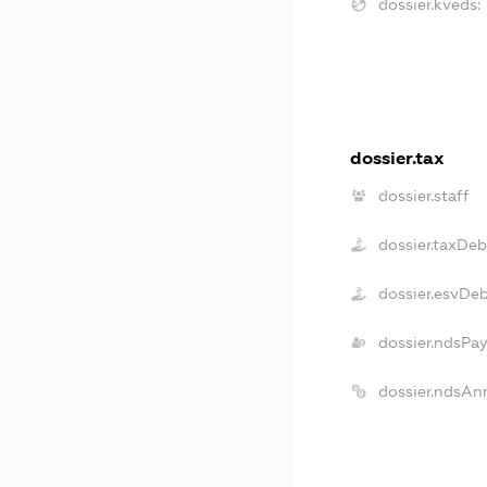
dossier.kveds:
dossier.tax
dossier.staff
dossier.taxDeb
dossier.esvDe
dossier.ndsPay
dossier.ndsAn