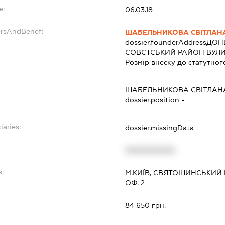
e:
06.03.18
ersAndBenef:
ШАБЕЛЬНИКОВА СВІТЛАН
dossier.founderAddress
ДОНЕ
СОВЄТСЬКИЙ РАЙОН ВУЛИЦ
Розмір внеску до статутног
ШАБЕЛЬНИКОВА СВІТЛАН
dossier.position -
iaries:
dossier.missingData
XXXXXXXXXX
s:
М.КИЇВ, СВЯТОШИНСЬКИЙ 
ОФ. 2
:
84 650 грн.