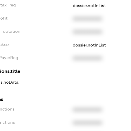
_tax_reg
dossier.notInList
ofit
XXXXXXXXXX
t_dotation
XXXXXXXXXX
akciz
dossier.notInList
xPayerReg
XXXXXXXXXX
ions.title
ons.noData
ns
anctions
XXXXXXXXXX
anctions
XXXXXXXXXX