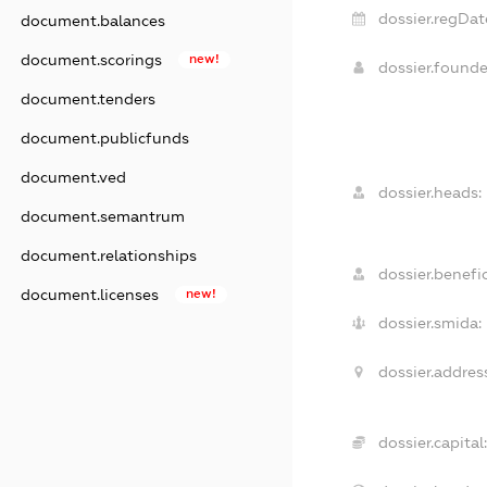
dossier.regDat
document.balances
document.scorings
new!
dossier.found
document.tenders
document.publicfunds
document.ved
dossier.heads:
document.semantrum
document.relationships
dossier.benefic
document.licenses
new!
dossier.smida:
dossier.addres
dossier.capital