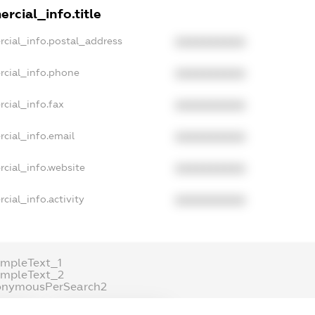
rcial_info.title
rcial_info.postal_address
XXXXXXXXXX
rcial_info.phone
XXXXXXXXXX
cial_info.fax
XXXXXXXXXX
cial_info.email
XXXXXXXXXX
cial_info.website
XXXXXXXXXX
cial_info.activity
XXXXXXXXXX
mpleText_1
ampleText_2
onymousPerSearch2
ETAILS
FREEMIUM.REGISTER