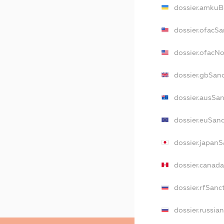
dossier.amkuB
dossier.ofacSa
dossier.ofacN
dossier.gbSan
dossier.ausSa
dossier.euSan
dossier.japanS
dossier.canad
dossier.rfSanc
dossier.russia