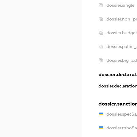
dossier.single
dossier.non_pr
dossier.budge
dossier.palne_
dossier.bigTa
dossier.declarat
dossier.declarati
dossier.sanctio
dossier.specS
dossier.rnboS