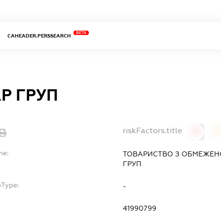
BETA
CAHEADER.PERSSEARCH
Р ГРУП
riskFactors.title
0
0
me:
ТОВАРИСТВО З ОБМЕЖЕН
ГРУП
bType:
-
41990799