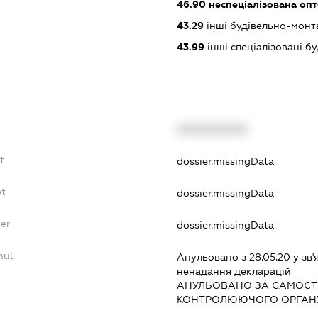
46.90
неспеціалізована опт
43.29
інші будівельно-монт
43.99
інші спеціалізовані буді
XXXXXXXXXX
t
dossier.missingData
bt
dossier.missingData
er
dossier.missingData
nul
Анульовано з 28.05.20 у зв'
ненадання декларацiй
АНУЛЬОВАНО ЗА САМОСТ
КОНТРОЛЮЮЧОГО ОРГАНУ