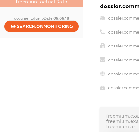
freemium.actualData
dossier.comme
dossier.comme
document.dueToDate
06.06.18
SEARCH.ONMONITORING
dossier.comme
dossier.commer
dossier.commer
dossier.commer
dossier.commer
freemium.exa
freemium.ex
freemium.an
FREEMIUM.D