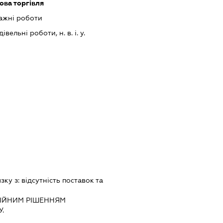
ова торгівля
ажні роботи
вельні роботи, н. в. і. у.
язку з:
вiдсутнiсть поставок та
IЙНИМ РIШЕННЯМ
.