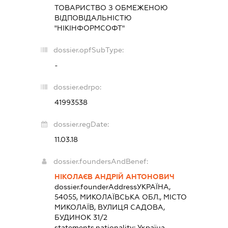
ТОВАРИСТВО З ОБМЕЖЕНОЮ
ВІДПОВІДАЛЬНІСТЮ
"НІКІНФОРМСОФТ"
dossier.opfSubType:
-
dossier.edrpo:
41993538
dossier.regDate:
11.03.18
dossier.foundersAndBenef:
НІКОЛАЄВ АНДРІЙ АНТОНОВИЧ
dossier.founderAddress
УКРАЇНА,
54055, МИКОЛАЇВСЬКА ОБЛ., МІСТО
МИКОЛАЇВ, ВУЛИЦЯ САДОВА,
БУДИНОК 31/2
statements.nationality:
Україна