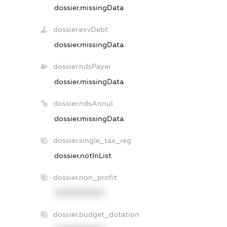
dossier.missingData
dossier.esvDebt
dossier.missingData
dossier.ndsPayer
dossier.missingData
dossier.ndsAnnul
dossier.missingData
dossier.single_tax_reg
dossier.notInList
dossier.non_profit
XXXXXXXXXX
dossier.budget_dotation