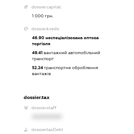
dossier.capital:
1 000 грн.
dossier.kveds:
46.90
неспеціалізована оптова
торгівля
49.41
вантажний автомобільний
транспорт
52.24
транспортне оброблення
вантажів
dossier.tax
dossier.staff
XXXXXXXXXX
dossier.taxDebt