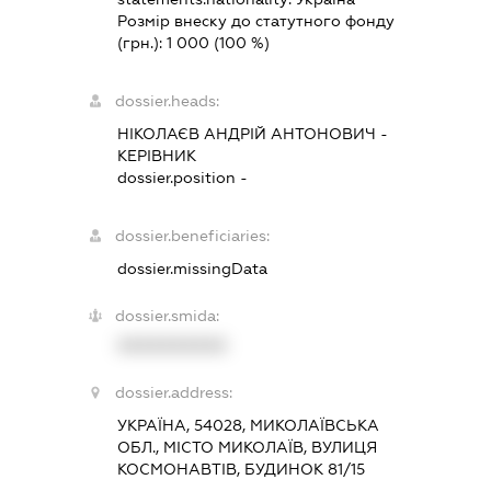
Розмір внеску до статутного фонду
(грн.):
1 000
(100 %)
dossier.heads:
НІКОЛАЄВ АНДРІЙ АНТОНОВИЧ
-
КЕРІВНИК
dossier.position -
dossier.beneficiaries:
dossier.missingData
dossier.smida:
XXXXXXXXXX
dossier.address:
УКРАЇНА, 54028, МИКОЛАЇВСЬКА
ОБЛ., МІСТО МИКОЛАЇВ, ВУЛИЦЯ
КОСМОНАВТІВ, БУДИНОК 81/15