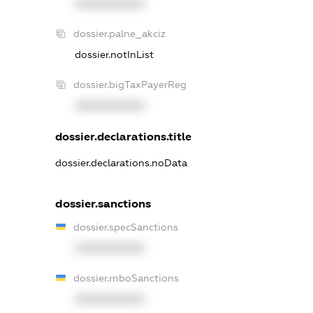
XXXXXXXXXX
dossier.palne_akciz
dossier.notInList
dossier.bigTaxPayerReg
XXXXXXXXXX
dossier.declarations.title
dossier.declarations.noData
dossier.sanctions
dossier.specSanctions
XXXXXXXXXX
dossier.rnboSanctions
XXXXXXXXXX