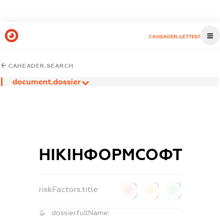
CAHEADER.GETTEST
CAHEADER.SEARCH
document.dossier
НІКІНФОРМСОФТ
riskFactors.title
0
0
0
dossier.fullName: