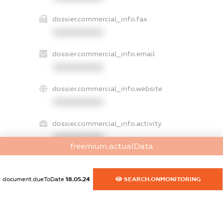
dossier.commercial_info.fax
XXXXXXXXXX
dossier.commercial_info.email
XXXXXXXXXX
dossier.commercial_info.website
XXXXXXXXXX
dossier.commercial_info.activity
XXXXXXXXXX
freemium.actualData
document.dueToDate
18.05.24
SEARCH.ONMONITORING
freemium.exampleText_1
freemium.exampleText_2
freemium.anonymousPerSearch2
FREEMIUM.DETAILS