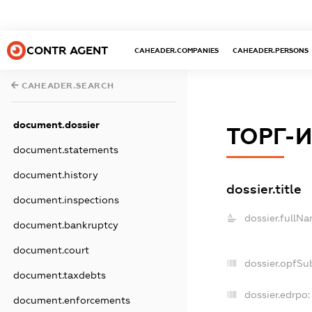
CONTR AGENT
CAHEADER.COMPANIES
CAHEADER.PERSONS
CAHEADER.SEARCH
document.dossier
ТОРГ-
document.statements
document.history
dossier.title
document.inspections
dossier.fullNa
document.bankruptcy
document.court
dossier.opfSu
document.taxdebts
dossier.edrpo:
document.enforcements