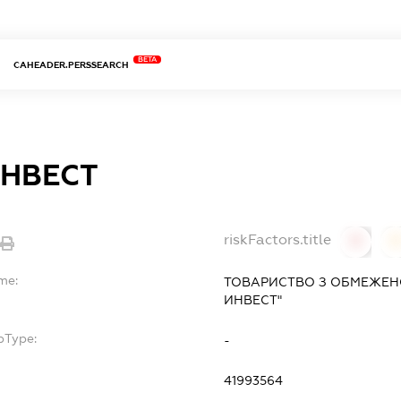
BETA
CAHEADER.PERSSEARCH
ИНВЕСТ
riskFactors.title
0
me:
ТОВАРИСТВО З ОБМЕЖЕНО
ИНВЕСТ"
bType:
-
41993564