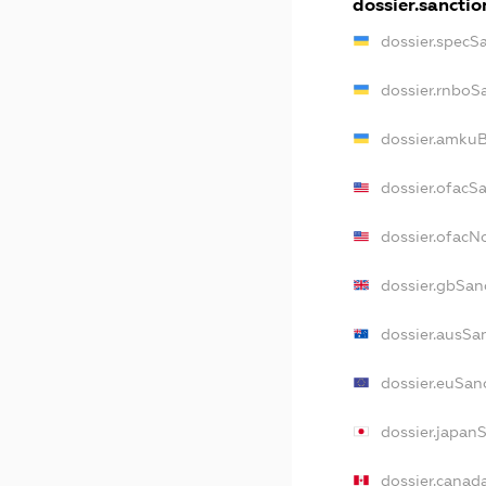
dossier.sanctio
dossier.specS
dossier.rnboS
dossier.amkuB
dossier.ofacS
dossier.ofac
dossier.gbSan
dossier.ausSa
dossier.euSan
dossier.japan
dossier.canad