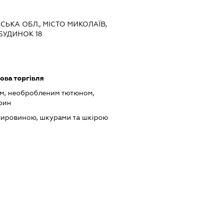
ВСЬКА ОБЛ., МІСТО МИКОЛАЇВ,
БУДИНОК 18
ова торгівля
ом, необробленим тютюном,
рин
сировиною, шкурами та шкірою