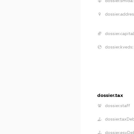
dossier.smida:
dossier.addres
dossier.capital
dossier.kveds:
dossier.tax
dossier.staff
dossier.taxDe
dossier.esvDe