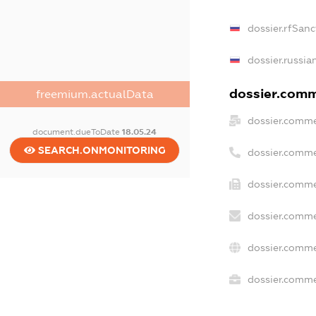
dossier.rfSanc
dossier.russia
dossier.comme
freemium.actualData
dossier.comme
document.dueToDate
18.05.24
SEARCH.ONMONITORING
dossier.comme
dossier.comme
dossier.comme
dossier.comme
dossier.commer