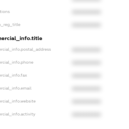
tions
XXXXXXXXXX
n_reg_title
XXXXXXXXXX
rcial_info.title
rcial_info.postal_address
XXXXXXXXXX
rcial_info.phone
XXXXXXXXXX
rcial_info.fax
XXXXXXXXXX
rcial_info.email
XXXXXXXXXX
rcial_info.website
XXXXXXXXXX
cial_info.activity
XXXXXXXXXX