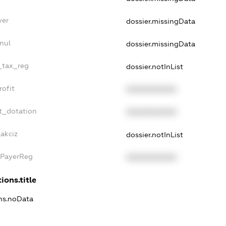
yer
dossier.missingData
nul
dossier.missingData
e_tax_reg
dossier.notInList
rofit
XXXXXXXXXX
t_dotation
XXXXXXXXXX
_akciz
dossier.notInList
xPayerReg
XXXXXXXXXX
ions.title
ons.noData