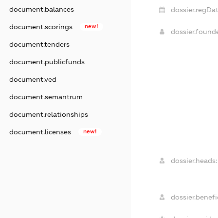
document.balances
dossier.regDat
document.scorings
new!
dossier.found
document.tenders
document.publicfunds
document.ved
document.semantrum
document.relationships
document.licenses
new!
dossier.heads:
dossier.benefic