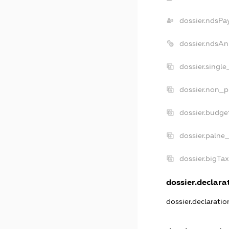
dossier.ndsPa
dossier.ndsAn
dossier.singl
dossier.non_p
dossier.budge
dossier.palne
dossier.bigTa
dossier.declarat
dossier.declarati