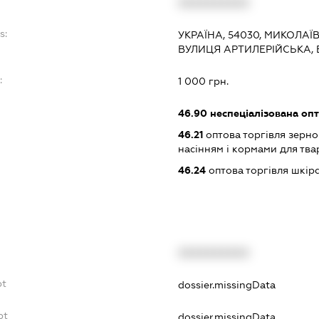
XXXXXXXXXX
s:
УКРАЇНА, 54030, МИКОЛАЇ
ВУЛИЦЯ АРТИЛЕРІЙСЬКА, 
:
1 000 грн.
46.90
неспеціалізована опт
46.21
оптова торгівля зерн
насінням і кормами для тва
46.24
оптова торгівля шкір
XXXXXXXXXX
bt
dossier.missingData
bt
dossier.missingData