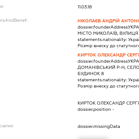
e:
11.03.18
ersAndBenef:
НІКОЛАЄВ АНДРІЙ АНТО
dossier.founderAddress
УКРА
МІСТО МИКОЛАЇВ, ВУЛИЦЯ
statements.nationality:
Укра
Розмір внеску до статутног
КИРТОК ОЛЕКСАНДР СЕРГ
dossier.founderAddress
УКРА
ДОМАНІВСЬКИЙ Р-Н, СЕЛО
БУДИНОК 8
statements.nationality:
Укра
Розмір внеску до статутног
КИРТОК ОЛЕКСАНДР СЕРГ
dossier.position -
iaries:
dossier.missingData