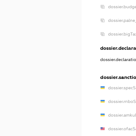
dossier.budg
dossier.palne
dossier.bigT
dossier.declara
dossier.declarat
dossier.sancti
dossier.spec
dossier.rnbo
dossier.amku
dossier.ofacS