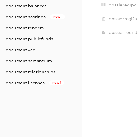
dossier.edrpo
document.balances
document.scorings
new!
dossier.regDa
document.tenders
dossier.foun
document.publicfunds
document.ved
document.semantrum
document.relationships
document.licenses
new!