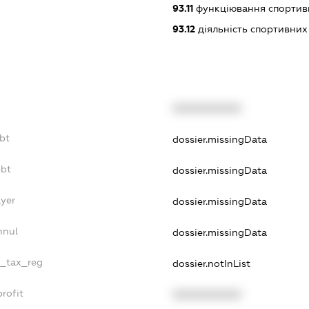
93.11
функціювання спортив
93.12
діяльність спортивних
XXXXXXXXXX
bt
dossier.missingData
ebt
dossier.missingData
ayer
dossier.missingData
nnul
dossier.missingData
e_tax_reg
dossier.notInList
rofit
XXXXXXXXXX