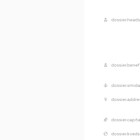
dossier.heads
dossier.benefi
dossier.smida
dossier.addre
dossier.capita
dossier.kveds