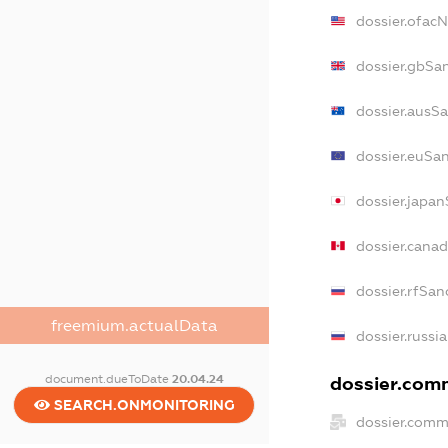
dossier.ofac
dossier.gbSa
dossier.ausS
dossier.euSa
dossier.japa
dossier.cana
dossier.rfSan
freemium.actualData
dossier.russi
document.dueToDate
20.04.24
dossier.comm
SEARCH.ONMONITORING
dossier.comm