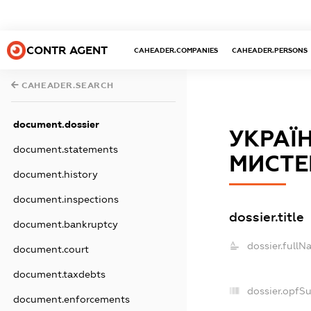
CONTR AGENT
CAHEADER.COMPANIES
CAHEADER.PERSONS
CAHEADER.SEARCH
document.dossier
УКРАЇ
document.statements
МИСТЕ
document.history
document.inspections
dossier.title
document.bankruptcy
dossier.fullN
document.court
document.taxdebts
dossier.opfS
document.enforcements