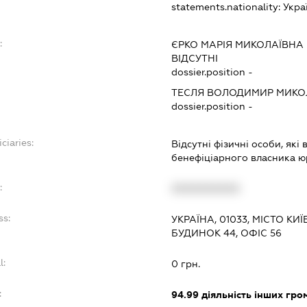
statements.nationality:
Укра
:
ЄРКО МАРІЯ МИКОЛАЇВНА
ВІДСУТНІ
dossier.position -
ТЕСЛЯ ВОЛОДИМИР МИК
dossier.position -
ciaries:
Відсутні фізичні особи, які
бенефіціарного власника ю
:
XXXXXXXXXX
ss:
УКРАЇНА, 01033, МІСТО КИ
БУДИНОК 44, ОФІС 56
l:
0 грн.
:
94.99
діяльність інших грома