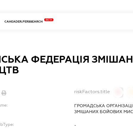
BETA
CAHEADER.PERSSEARCH
НСЬКА ФЕДЕРАЦІЯ ЗМІША
ЦТВ
riskFactors.title
0
ame:
ГРОМАДСЬКА ОРГАНІЗАЦІ
ЗМІШАНИХ БОЙОВИХ МИС
ubType:
-