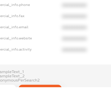
ercial_info.phone
XXXXXXXXXX
rcial_info.fax
XXXXXXXXXX
rcial_info.email
XXXXXXXXXX
ercial_info.website
XXXXXXXXXX
rcial_info.activity
XXXXXXXXXX
ampleText_1
xampleText_2
nonymousPerSearch2
DETAILS
FREEMIUM.REGISTER