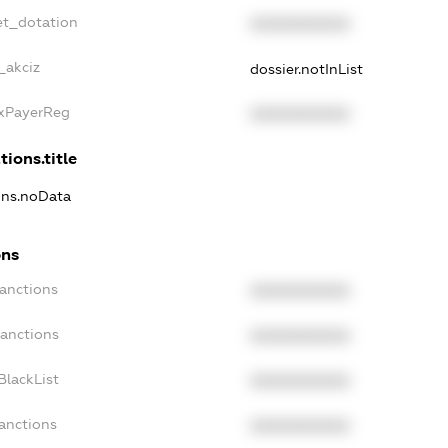
et_dotation
XXXXXXXXXX
_akciz
dossier.notInList
axPayerReg
XXXXXXXXXX
tions.title
ions.noData
ons
Sanctions
XXXXXXXXXX
Sanctions
XXXXXXXXXX
BlackList
XXXXXXXXXX
anctions
XXXXXXXXXX