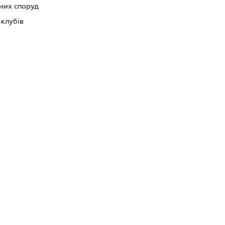
них споруд
 клубів