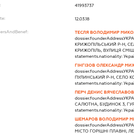
:
41993737
te:
12.03.18
dersAndBenef:
ТЕСЛЯ ВОЛОДИМИР МИК
dossier.founderAddress
УКРА
КРИЖОПІЛЬСЬКИЙ Р-Н, С
КРИЖОПІЛЬ, ВУЛИЦЯ СМІЩ
statements.nationality:
Укра
ГІНГІЗОВ ОЛЕКСАНДР М
dossier.founderAddress
УКРА
ПУЛИНСЬКИЙ Р-Н, СЕЛО КО
statements.nationality:
Укра
ПЕРЧ ДЕНИС ВЯЧЕСЛАВО
dossier.founderAddress
УКРА
САЛЮТНА, БУДИНОК 3, Г
statements.nationality:
Укра
ШЕМАРОВ ВОЛОДИМИР 
dossier.founderAddress
УКРА
МІСТО ГОРІШНІ ПЛАВНІ, Л