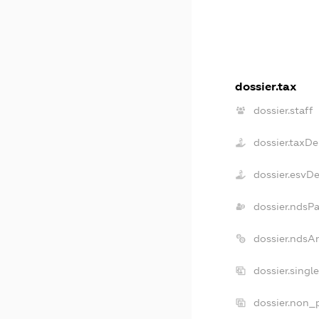
dossier.tax
dossier.staff
dossier.taxDe
dossier.esvD
dossier.ndsP
dossier.ndsA
dossier.singl
dossier.non_p