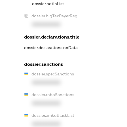
dossier.notInList
dossier.bigTaxPayerReg
XXXXXXXXXX
dossier.declarations.title
dossier.declarations.noData
dossier.sanctions
dossier.specSanctions
XXXXXXXXXX
dossier.rnboSanctions
XXXXXXXXXX
dossier.amkuBlackList
XXXXXXXXXX