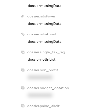
dossier.missingData
dossier.ndsPayer
dossier.missingData
dossier.ndsAnnul
dossier.missingData
dossier.single_tax_reg
dossier.notInList
dossier.non_profit
XXXXXXXXXX
dossier.budget_dotation
XXXXXXXXXX
dossier.palne_akciz