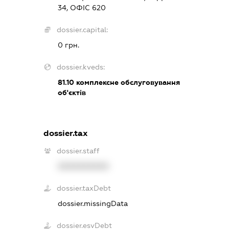
34, ОФІС 620
dossier.capital:
0 грн.
dossier.kveds:
81.10
комплексне обслуговування
об'єктів
dossier.tax
dossier.staff
XXXXXXXXXX
dossier.taxDebt
dossier.missingData
dossier.esvDebt