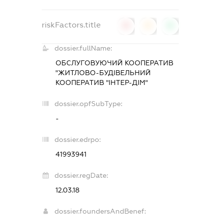
riskFactors.title
0
0
0
dossier.fullName:
ОБСЛУГОВУЮЧИЙ КООПЕРАТИВ
"ЖИТЛОВО-БУДІВЕЛЬНИЙ
КООПЕРАТИВ "ІНТЕР-ДІМ"
dossier.opfSubType:
-
dossier.edrpo:
41993941
dossier.regDate:
12.03.18
dossier.foundersAndBenef: