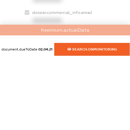
XXXXXXXXXX
dossier.commercial_info.email
XXXXXXXXXX
freemium.actualData
dossier.commercial_info.website
XXXXXXXXXX
document.dueToDate
02.04.21
SEARCH.ONMONITORING
dossier.commercial_info.activity
XXXXXXXXXX
freemium.exampleText_1
freemium.exampleText_2
freemium.anonymousPerSearch2
FREEMIUM.DETAILS
FREEMIUM.REGISTER