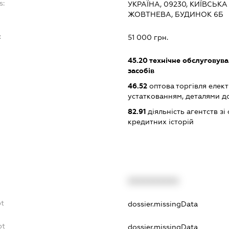
s:
УКРАЇНА, 09230, КИЇВСЬКА
ЖОВТНЕВА, БУДИНОК 6Б
:
51 000 грн.
45.20
технічне обслуговува
засобів
46.52
оптова торгівля елек
устаткованням, деталями д
82.91
діяльність агентств зі
кредитних історій
XXXXXXXXXX
bt
dossier.missingData
bt
dossier.missingData