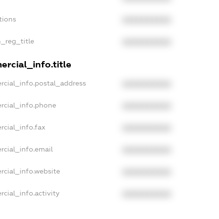
tions
XXXXXXXXXX
n_reg_title
XXXXXXXXXX
rcial_info.title
rcial_info.postal_address
XXXXXXXXXX
rcial_info.phone
XXXXXXXXXX
rcial_info.fax
XXXXXXXXXX
rcial_info.email
XXXXXXXXXX
rcial_info.website
XXXXXXXXXX
cial_info.activity
XXXXXXXXXX