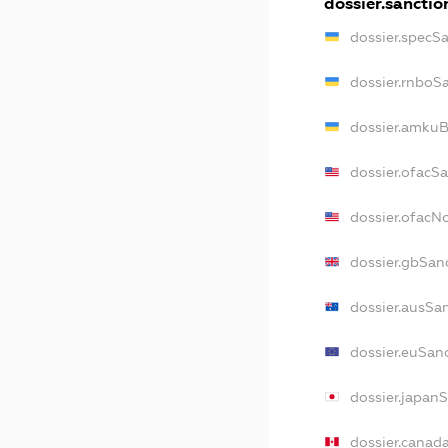
dossier.sanctio
dossier.specS
dossier.rnboS
dossier.amkuB
dossier.ofacS
dossier.ofac
dossier.gbSan
dossier.ausSa
dossier.euSan
dossier.japan
dossier.canad