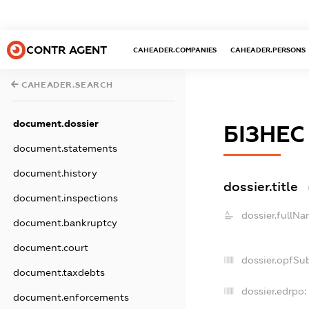
CONTR AGENT
CAHEADER.COMPANIES
CAHEADER.PERSONS
CAHEADER.SEARCH
document.dossier
БІЗНЕС
document.statements
document.history
dossier.title
document.inspections
dossier.fullNa
document.bankruptcy
document.court
dossier.opfSu
document.taxdebts
dossier.edrpo:
document.enforcements