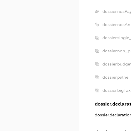
dossier.ndsPa
dossier.ndsAn
dossier.singl
dossier.non_p
dossier.budge
dossier.palne_
dossier.bigTa
dossier.declarat
dossier.declarati