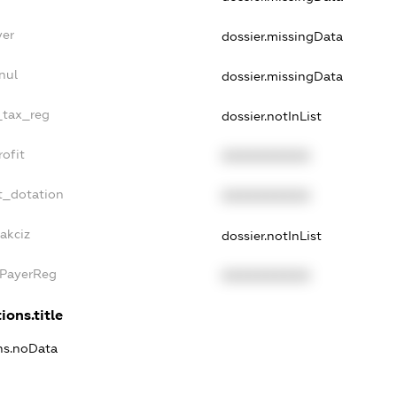
yer
dossier.missingData
nul
dossier.missingData
e_tax_reg
dossier.notInList
rofit
XXXXXXXXXX
t_dotation
XXXXXXXXXX
akciz
dossier.notInList
xPayerReg
XXXXXXXXXX
ions.title
ons.noData