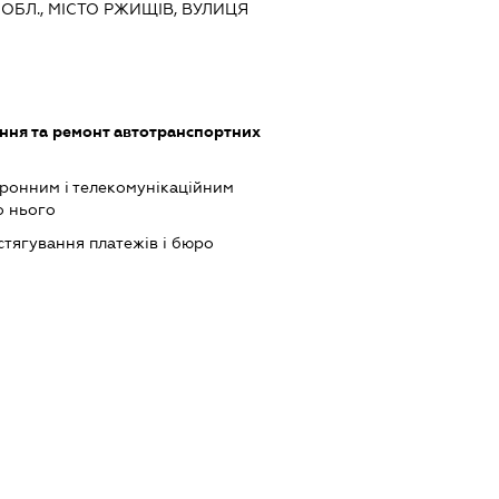
 ОБЛ., МІСТО РЖИЩІВ, ВУЛИЦЯ
ння та ремонт автотранспортних
тронним і телекомунікаційним
о нього
 стягування платежів і бюро