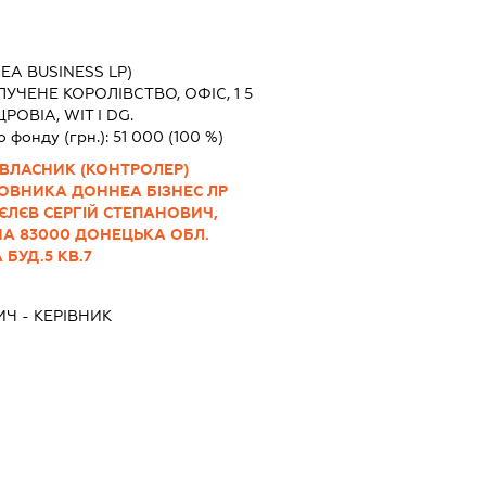
EA BUSINESS LP)
УЧЕНЕ КОРОЛІВСТВО, ОФІС, 1 5
РОВІА, WIT I DG.
о фонду (грн.):
51 000
(100 %)
ВЛАСНИК (КОНТРОЛЕР)
ОВНИКА ДОННЕА БІЗНЕС ЛР
БЄЛЄВ СЕРГІЙ СТЕПАНОВИЧ,
РАЇНА 83000 ДОНЕЦЬКА ОБЛ.
БУД.5 КВ.7
ИЧ
-
КЕРІВНИК