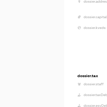
dossier.addres
dossier.capital
dossier.kveds:
dossier.tax
dossier.staff
dossier.taxDe
dossier.esvDe