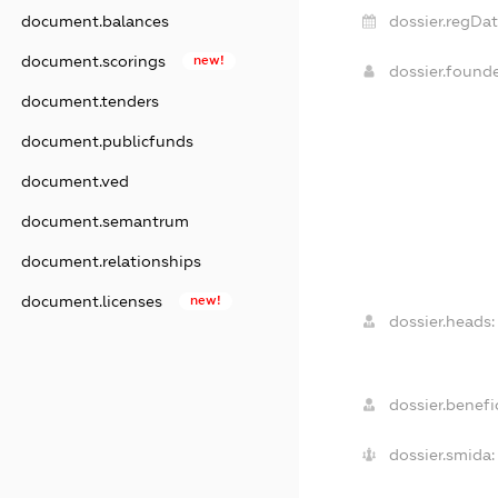
document.balances
dossier.regDat
document.scorings
new!
dossier.found
document.tenders
document.publicfunds
document.ved
document.semantrum
document.relationships
document.licenses
new!
dossier.heads:
dossier.benefic
dossier.smida: