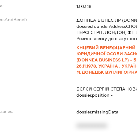
e:
13.03.18
ersAndBenef:
ДОННЕА БІЗНЕС ЛР (DONN
dossier.founderAddress
СПОЛ
ПЕРСІ СТРІТ, ЛОНДОН, ФІТЦ
Розмір внеску до статутног
КНЦЕВИЙ БЕНЕФЦАРНИЙ 
ЮРИДИЧНОЇ ОСОБИ ЗАСН
(DONNEA BUSINESS LP) - 
26.11.1978, УКРАЇНА , УК
М.ДОНЕЦЬК ВУЛ.ЧИГОІРНА 
БЄЛЄЙ СЕРГІЙ СТЕПАНОВ
dossier.position -
iaries:
dossier.missingData
XXXXXXXXXX