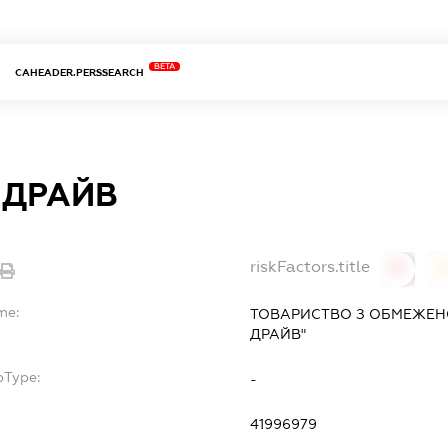
BETA
CAHEADER.PERSSEARCH
 ДРАЙВ
riskFactors.title
0
0
me:
ТОВАРИСТВО З ОБМЕЖЕНО
ДРАЙВ"
bType:
-
41996979