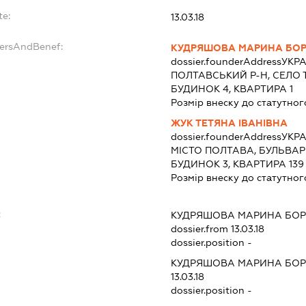
te:
13.03.18
dersAndBenef:
КУДРЯШОВА МАРИНА БОР
dossier.founderAddress
УКРА
ПОЛТАВСЬКИЙ Р-Н, СЕЛО 
БУДИНОК 4, КВАРТИРА 1
Розмір внеску до статутног
ЖУК ТЕТЯНА ІВАНІВНА
dossier.founderAddress
УКРА
МІСТО ПОЛТАВА, БУЛЬВА
БУДИНОК 3, КВАРТИРА 139
Розмір внеску до статутног
:
КУДРЯШОВА МАРИНА БОР
dossier.from 13.03.18
dossier.position -
КУДРЯШОВА МАРИНА БОР
13.03.18
dossier.position -