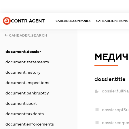
CONTR AGENT
CAHEADER.COMPANIES
CAHEADER.PERSONS
CAHEADER.SEARCH
document.dossier
МЕДИЧ
document.statements
document.history
dossier.title
document.inspections
dossier.fullN
document.bankruptcy
document.court
dossier.opfS
document.taxdebts
dossier.edrpo:
document.enforcements