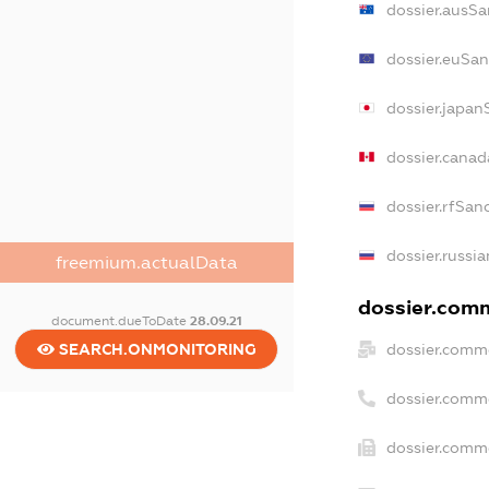
dossier.ausSa
dossier.euSan
dossier.japan
dossier.cana
dossier.rfSan
dossier.russia
freemium.actualData
dossier.comm
document.dueToDate
28.09.21
dossier.comme
SEARCH.ONMONITORING
dossier.comm
dossier.comme