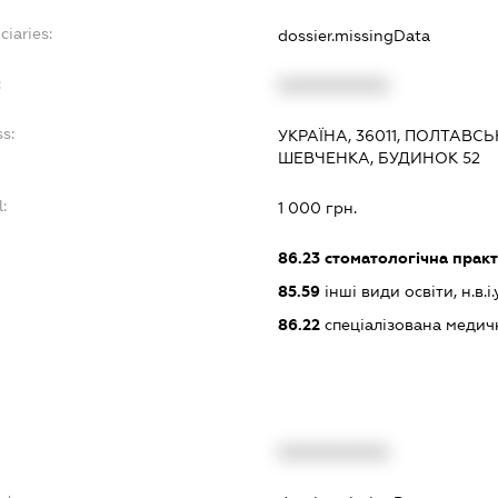
ciaries:
dossier.missingData
:
XXXXXXXXXX
s:
УКРАЇНА, 36011, ПОЛТАВС
ШЕВЧЕНКА, БУДИНОК 52
:
1 000 грн.
86.23
стоматологічна прак
85.59
інші види освіти, н.в.і.у
86.22
спеціалізована медич
XXXXXXXXXX