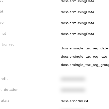
bt
dossier.missingData
bt
dossier.missingData
yer
dossier.missingData
nnul
dossier.missingData
e_tax_reg
dossier.single_tax_reg_date -
dossier.single_tax_reg_rate 
dossier.single_tax_reg_grou
rofit
XXXXXXXXXX
et_dotation
XXXXXXXXXX
_akciz
dossier.notInList