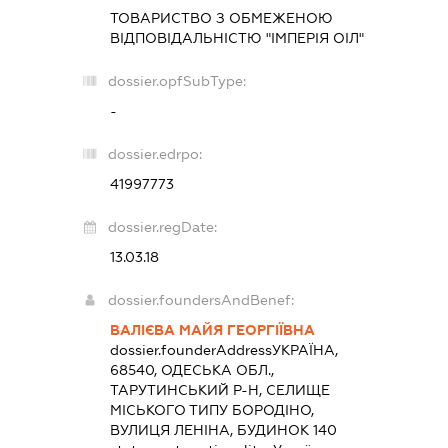
ТОВАРИСТВО З ОБМЕЖЕНОЮ
ВІДПОВІДАЛЬНІСТЮ "ІМПЕРІЯ ОІЛ"
dossier.opfSubType:
-
dossier.edrpo:
41997773
dossier.regDate:
13.03.18
dossier.foundersAndBenef:
ВАЛІЄВА МАЙЯ ГЕОРГІЇВНА
dossier.founderAddress
УКРАЇНА,
68540, ОДЕСЬКА ОБЛ.,
ТАРУТИНСЬКИЙ Р-Н, СЕЛИЩЕ
МІСЬКОГО ТИПУ БОРОДІНО,
ВУЛИЦЯ ЛЕНІНА, БУДИНОК 140