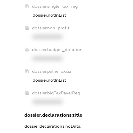
dossier.single_tax_reg
dossier.notInList
dossier.non_profit
XXXXXXXXXX
dossier.budget_dotation
XXXXXXXXXX
dossier.palne_akciz
dossier.notInList
dossier.bigTaxPayerReg
XXXXXXXXXX
dossier.declarations.title
dossier.declarations.noData