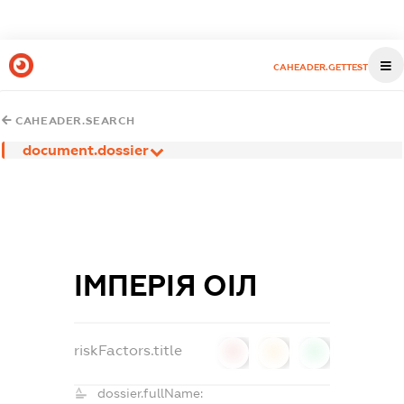
CAHEADER.GETTEST
CAHEADER.SEARCH
document.dossier
ІМПЕРІЯ ОІЛ
riskFactors.title
0
0
0
dossier.fullName: