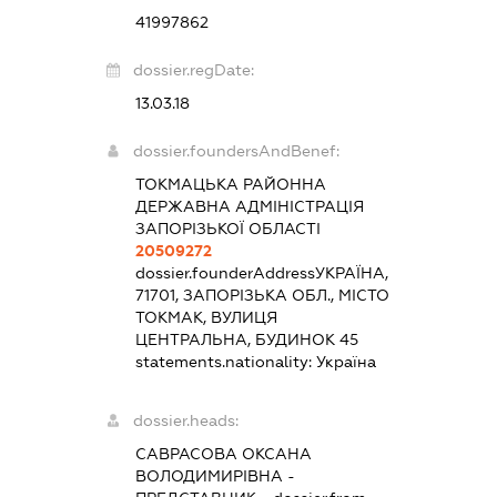
41997862
dossier.regDate:
13.03.18
dossier.foundersAndBenef:
ТОКМАЦЬКА РАЙОННА
ДЕРЖАВНА АДМІНІСТРАЦІЯ
ЗАПОРІЗЬКОЇ ОБЛАСТІ
20509272
dossier.founderAddress
УКРАЇНА,
71701, ЗАПОРІЗЬКА ОБЛ., МІСТО
ТОКМАК, ВУЛИЦЯ
ЦЕНТРАЛЬНА, БУДИНОК 45
statements.nationality:
Україна
dossier.heads:
САВРАСОВА ОКСАНА
ВОЛОДИМИРІВНА
-