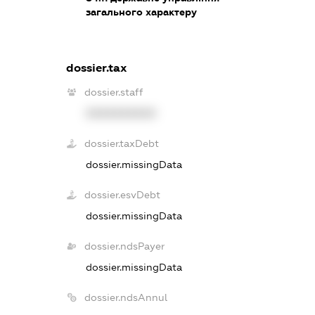
загального характеру
dossier.tax
dossier.staff
XXXXXXXXXX
dossier.taxDebt
dossier.missingData
dossier.esvDebt
dossier.missingData
dossier.ndsPayer
dossier.missingData
dossier.ndsAnnul