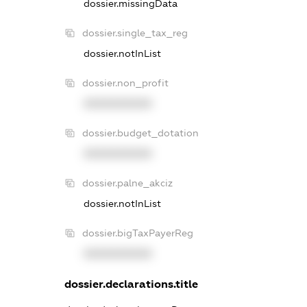
dossier.missingData
dossier.single_tax_reg
dossier.notInList
dossier.non_profit
XXXXXXXXXX
dossier.budget_dotation
XXXXXXXXXX
dossier.palne_akciz
dossier.notInList
dossier.bigTaxPayerReg
XXXXXXXXXX
dossier.declarations.title