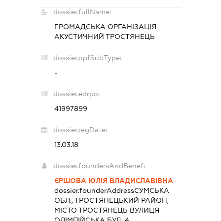
dossier.fullName:
ГРОМАДСЬКА ОРГАНІЗАЦІЯ
АКУСТИЧНИЙ ТРОСТЯНЕЦЬ
dossier.opfSubType:
-
dossier.edrpo:
41997899
dossier.regDate:
13.03.18
dossier.foundersAndBenef:
ЄРШОВА ЮЛІЯ ВЛАДИСЛАВІВНА
dossier.founderAddress
СУМСЬКА
ОБЛ., ТРОСТЯНЕЦЬКИЙ РАЙОН,
МІСТО ТРОСТЯНЕЦЬ ВУЛИЦЯ
ОЛІМПІЙСЬКА БУД. 4