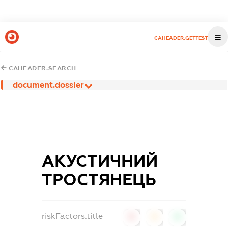
CAHEADER.GETTEST
CAHEADER.SEARCH
document.dossier
АКУСТИЧНИЙ
ТРОСТЯНЕЦЬ
riskFactors.title
0
0
0