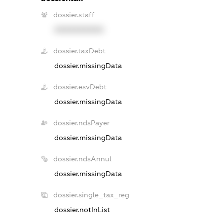
dossier.staff
XXXXXXXXXX
dossier.taxDebt
dossier.missingData
dossier.esvDebt
dossier.missingData
dossier.ndsPayer
dossier.missingData
dossier.ndsAnnul
dossier.missingData
dossier.single_tax_reg
dossier.notInList