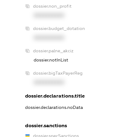
dossier.non_profit
XXXXXXXXXX
dossier.budget_dotation
XXXXXXXXXX
dossier.palne_akciz
dossier.notInList
dossier.bigTaxPayerReg
XXXXXXXXXX
dossier.declarations.title
dossier.declarations.noData
dossier.sanctions
dossier.specSanctions