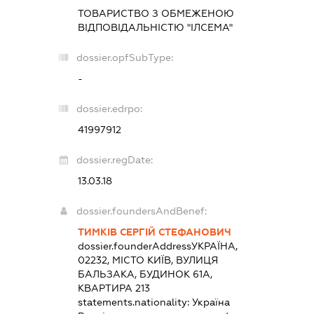
ТОВАРИСТВО З ОБМЕЖЕНОЮ
ВІДПОВІДАЛЬНІСТЮ "ІЛСЕМА"
dossier.opfSubType:
-
dossier.edrpo:
41997912
dossier.regDate:
13.03.18
dossier.foundersAndBenef:
ТИМКІВ СЕРГІЙ СТЕФАНОВИЧ
dossier.founderAddress
УКРАЇНА,
02232, МІСТО КИЇВ, ВУЛИЦЯ
БАЛЬЗАКА, БУДИНОК 61А,
КВАРТИРА 213
statements.nationality:
Україна