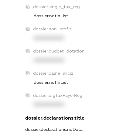
dossier.single_tax_reg
dossier.notInList
dossier.non_profit
XXXXXXXXXX
dossier.budget_dotation
XXXXXXXXXX
dossier.palne_akciz
dossier.notInList
dossier.bigTaxPayerReg
XXXXXXXXXX
dossier.declarations.title
dossier.declarations.noData