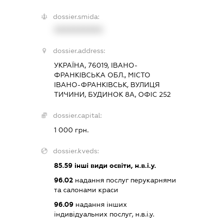
dossier.smida:
XXXXXXXXXX
dossier.address:
УКРАЇНА, 76019, ІВАНО-
ФРАНКІВСЬКА ОБЛ., МІСТО
ІВАНО-ФРАНКІВСЬК, ВУЛИЦЯ
ТИЧИНИ, БУДИНОК 8А, ОФІС 252
dossier.capital:
1 000 грн.
dossier.kveds:
85.59
інші види освіти, н.в.і.у.
96.02
надання послуг перукарнями
та салонами краси
96.09
надання інших
індивідуальних послуг, н.в.і.у.