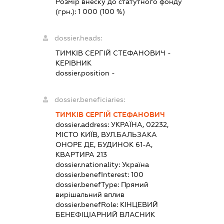
Розмір внеску до статутного фонду
(грн.):
1 000
(100 %)
dossier.heads:
ТИМКІВ СЕРГІЙ СТЕФАНОВИЧ
-
КЕРІВНИК
dossier.position -
dossier.beneficiaries:
ТИМКІВ СЕРГІЙ СТЕФАНОВИЧ
dossier.address:
УКРАЇНА, 02232,
МІСТО КИЇВ, ВУЛ.БАЛЬЗАКА
ОНОРЕ ДЕ, БУДИНОК 61-А,
КВАРТИРА 213
dossier.nationality:
Україна
dossier.benefInterest:
100
dossier.benefType:
Прямий
вирішальний вплив
dossier.benefRole:
КІНЦЕВИЙ
БЕНЕФІЦІАРНИЙ ВЛАСНИК