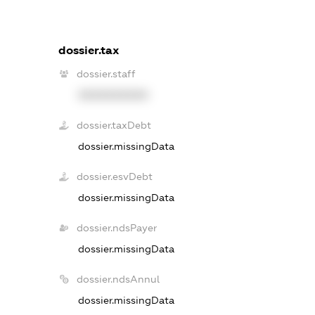
dossier.tax
dossier.staff
XXXXXXXXXX
dossier.taxDebt
dossier.missingData
dossier.esvDebt
dossier.missingData
dossier.ndsPayer
dossier.missingData
dossier.ndsAnnul
dossier.missingData