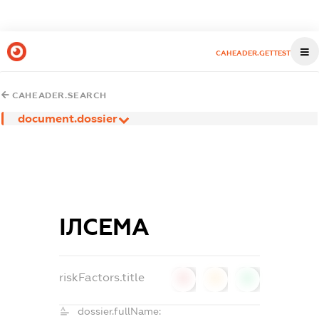
CAHEADER.GETTEST
CAHEADER.SEARCH
document.dossier
ІЛСЕМА
riskFactors.title
0
0
0
dossier.fullName: