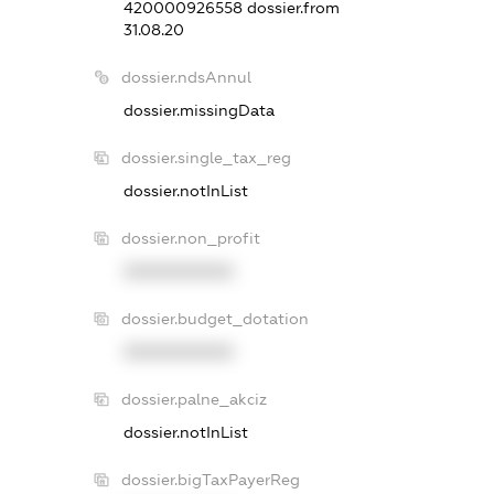
420000926558
dossier.from
31.08.20
dossier.ndsAnnul
dossier.missingData
dossier.single_tax_reg
dossier.notInList
dossier.non_profit
XXXXXXXXXX
dossier.budget_dotation
XXXXXXXXXX
dossier.palne_akciz
dossier.notInList
dossier.bigTaxPayerReg