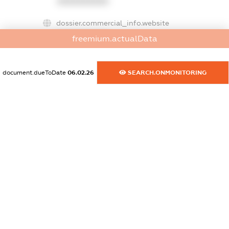
XXXXXXXXXX
dossier.commercial_info.website
XXXXXXXXXX
freemium.actualData
dossier.commercial_info.activity
XXXXXXXXXX
document.dueToDate
06.02.26
SEARCH.ONMONITORING
freemium.exampleText_1
freemium.exampleText_2
freemium.anonymousPerSearch2
FREEMIUM.DETAILS
FREEMIUM.REGISTER