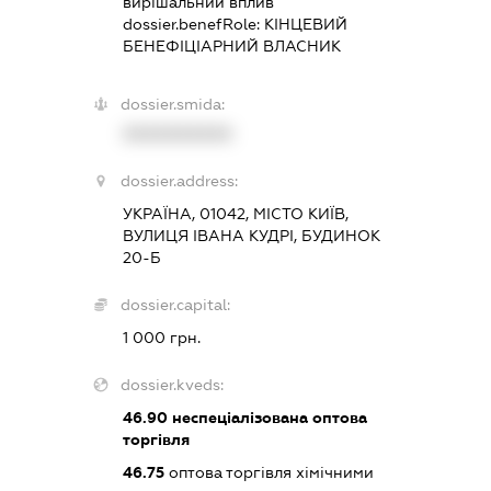
вирішальний вплив
dossier.benefRole:
КІНЦЕВИЙ
БЕНЕФІЦІАРНИЙ ВЛАСНИК
dossier.smida:
XXXXXXXXXX
dossier.address:
УКРАЇНА, 01042, МІСТО КИЇВ,
ВУЛИЦЯ ІВАНА КУДРІ, БУДИНОК
20-Б
dossier.capital:
1 000 грн.
dossier.kveds:
46.90
неспеціалізована оптова
торгівля
46.75
оптова торгівля хімічними