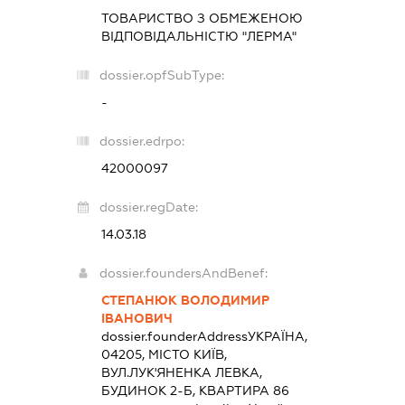
ТОВАРИСТВО З ОБМЕЖЕНОЮ
ВІДПОВІДАЛЬНІСТЮ "ЛЕРМА"
dossier.opfSubType:
-
dossier.edrpo:
42000097
dossier.regDate:
14.03.18
dossier.foundersAndBenef:
СТЕПАНЮК ВОЛОДИМИР
ІВАНОВИЧ
dossier.founderAddress
УКРАЇНА,
04205, МІСТО КИЇВ,
ВУЛ.ЛУК'ЯНЕНКА ЛЕВКА,
БУДИНОК 2-Б, КВАРТИРА 86