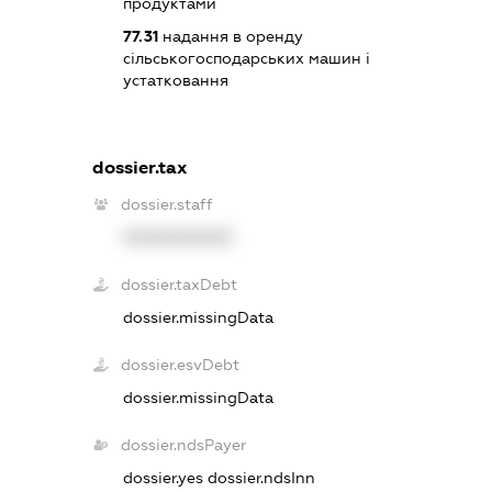
продуктами
77.31
надання в оренду
сільськогосподарських машин і
устатковання
dossier.tax
dossier.staff
XXXXXXXXXX
dossier.taxDebt
dossier.missingData
dossier.esvDebt
dossier.missingData
dossier.ndsPayer
dossier.yes
dossier.ndsInn