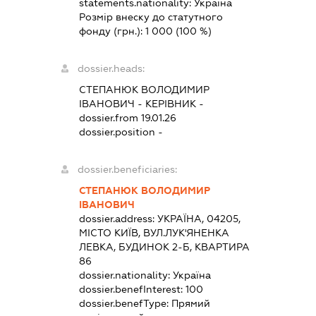
statements.nationality:
Україна
Розмір внеску до статутного
фонду (грн.):
1 000
(100 %)
dossier.heads:
СТЕПАНЮК ВОЛОДИМИР
ІВАНОВИЧ
-
КЕРІВНИК
-
dossier.from 19.01.26
dossier.position -
dossier.beneficiaries:
СТЕПАНЮК ВОЛОДИМИР
ІВАНОВИЧ
dossier.address:
УКРАЇНА, 04205,
МІСТО КИЇВ, ВУЛ.ЛУК'ЯНЕНКА
ЛЕВКА, БУДИНОК 2-Б, КВАРТИРА
86
dossier.nationality:
Україна
dossier.benefInterest:
100
dossier.benefType:
Прямий