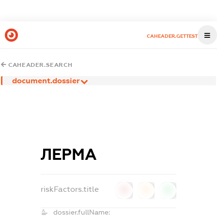
CAHEADER.GETTEST
CAHEADER.SEARCH
document.dossier
ЛЕРМА
riskFactors.title
0
0
0
dossier.fullName: