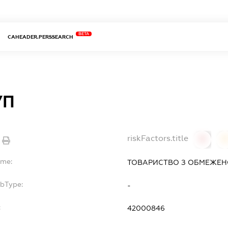
BETA
CAHEADER.PERSSEARCH
УП
riskFactors.title
0
ame:
ТОВАРИСТВО З ОБМЕЖЕН
ubType:
-
:
42000846