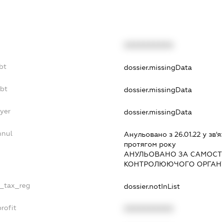
XXXXXXXXXX
bt
dossier.missingData
ebt
dossier.missingData
yer
dossier.missingData
nnul
Анульовано з 26.01.22 у зв'я
протягом року
АНУЛЬОВАНО ЗА САМОСТ
КОНТРОЛЮЮЧОГО ОРГАНУ
e_tax_reg
dossier.notInList
rofit
XXXXXXXXXX