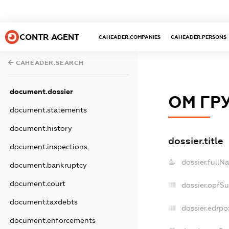
CONTR AGENT
CAHEADER.COMPANIES
CAHEADER.PERSONS
CAHEADER.SEARCH
document.dossier
ОМ ГР
document.statements
document.history
dossier.title
document.inspections
dossier.fullN
document.bankruptcy
document.court
dossier.opfS
document.taxdebts
dossier.edrpo
document.enforcements