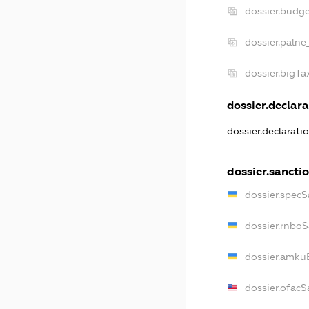
dossier.budg
dossier.palne
dossier.bigT
dossier.declara
dossier.declarat
dossier.sancti
dossier.specS
dossier.rnbo
dossier.amku
dossier.ofacS