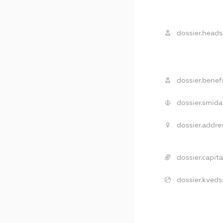
dossier.heads
dossier.benefi
dossier.smida
dossier.addre
dossier.capita
dossier.kveds