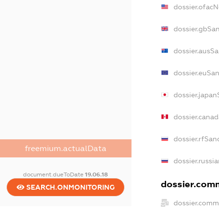
dossier.ofac
dossier.gbSa
dossier.ausS
dossier.euSa
dossier.japan
dossier.cana
dossier.rfSan
freemium.actualData
dossier.russi
document.dueToDate
19.06.18
dossier.comm
SEARCH.ONMONITORING
dossier.comm