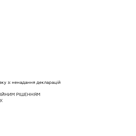
зку з:
ненадання декларацiй
IЙНИМ РIШЕННЯМ
.