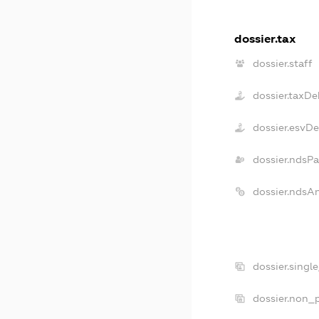
dossier.tax
dossier.staff
dossier.taxDe
dossier.esvD
dossier.ndsPa
dossier.ndsA
dossier.singl
dossier.non_p