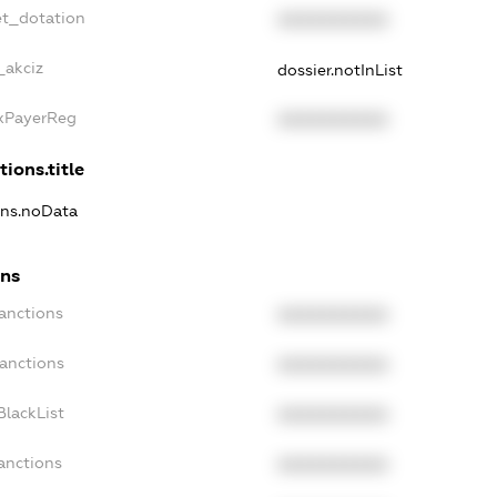
et_dotation
XXXXXXXXXX
_akciz
dossier.notInList
axPayerReg
XXXXXXXXXX
tions.title
ions.noData
ons
anctions
XXXXXXXXXX
Sanctions
XXXXXXXXXX
BlackList
XXXXXXXXXX
anctions
XXXXXXXXXX