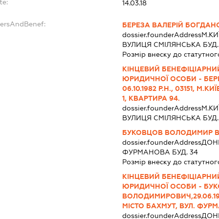
te:
14.03.18
dersAndBenef:
БЕРЕЗА ВАЛЕРІЙ БОГДАН
dossier.founderAddress
М.К
ВУЛИЦЯ СМІЛЯНСЬКА БУД. 1
Розмір внеску до статутног
КІНЦЕВИЙ БЕНЕФІЦІАРНИ
ЮРИДИЧНОЇ ОСОБИ - БЕР
06.10.1982 Р.Н., 03151, М
1, КВАРТИРА 94.
dossier.founderAddress
М.К
ВУЛИЦЯ СМІЛЯНСЬКА БУД. 1
БУКОВЦОВ ВОЛОДИМИР 
dossier.founderAddress
ДОНЕ
ФУРМАНОВА БУД. 34
Розмір внеску до статутног
КІНЦЕВИЙ БЕНЕФІЦІАРНИ
ЮРИДИЧНОЇ ОСОБИ - БУ
ВОЛОДИМИРОВИЧ,29.06.1984
МІСТО БАХМУТ, ВУЛ. ФУР
dossier.founderAddress
ДОНЕ