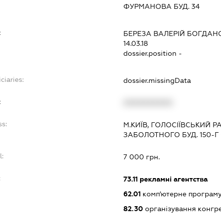
ФУРМАНОВА БУД. 34
:
БЕРЕЗА ВАЛЕРІЙ БОГДАН
14.03.18
dossier.position -
ciaries:
dossier.missingData
:
XXXXXXXXXX
ss:
М.КИЇВ, ГОЛОСІЇВСЬКИЙ 
ЗАБОЛОТНОГО БУД. 150-Г 
l:
7 000 грн.
:
73.11
рекламні агентства
62.01
комп'ютерне програм
82.30
організування конгре