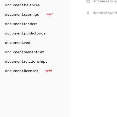
dossier.regDa
document.balances
dossier.foun
document.scorings
new!
document.tenders
document.publicfunds
document.ved
document.semantrum
document.relationships
document.licenses
new!